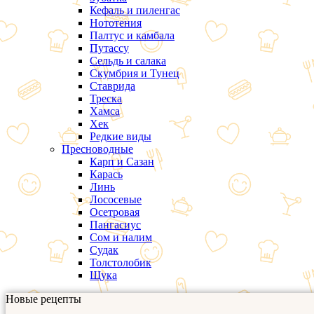
Кефаль и пиленгас
Нототения
Палтус и камбала
Путассу
Сельдь и салака
Скумбрия и Тунец
Ставрида
Треска
Хамса
Хек
Редкие виды
Пресноводные
Карп и Сазан
Карась
Линь
Лососевые
Осетровая
Пангасиус
Сом и налим
Судак
Толстолобик
Щука
Новые рецепты