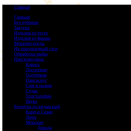
Главная
Главная
Без рубрики
(0)
Закуска
(64)
Изделия из теста
(40)
Изделия из фарша
(38)
Морепродукты
(50)
На праздничный стол
(38)
Обработка рыбы
(16)
Пресноводные
(140)
Карась
(9)
Лососевые
(42)
Осетровая
(22)
Пангасиус
(6)
Сом и налим
(9)
Судак
(18)
Толстолобик
(13)
Щука
(21)
Рецепты по видам рыб
(189)
Карп и Сазан
(19)
Линь
(3)
Морские
(143)
Дорада
(5)