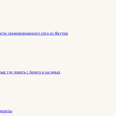
ости свежемороженого сига из Якутии
: где ловить с берега и на реках
арианты