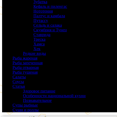
Зубатка
(3)
Кефаль и пиленгас
(6)
Нототения
(6)
Палтус и камбала
(5)
Путассу
(6)
Сельдь и салака
(38)
Скумбрия и Тунец
(27)
Ставрида
(6)
Треска
(18)
Хамса
(9)
Хек
(14)
Редкие виды
(24)
Рыба жареная
(43)
Рыба запеченная
(100)
Рыба отварная
(19)
Рыба тушеная
(37)
Салаты
(58)
Соусы
(14)
Статьи
(61)
Здоровое питание
(9)
Особенности национальной кухни
(19)
Познавательное
(25)
Супы рыбные
(37)
Суши и роллы
(14)