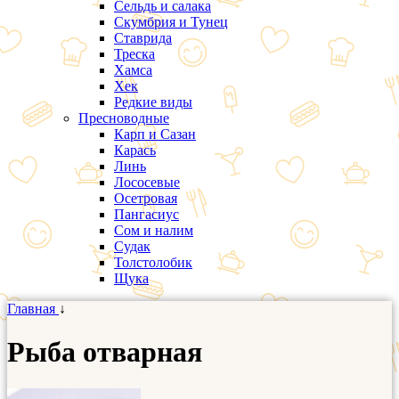
Сельдь и салака
Скумбрия и Тунец
Ставрида
Треска
Хамса
Хек
Редкие виды
Пресноводные
Карп и Сазан
Карась
Линь
Лососевые
Осетровая
Пангасиус
Сом и налим
Судак
Толстолобик
Щука
Главная
↓
Рыба отварная