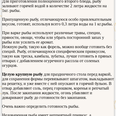
Для приготовления полноценного второго блюда, рыбу
заливают горячей водой в количестве 2 литра жидкости на
1кг. рыбы.
Припущенную рыбу, отличающуюся особо привлекательным
вкусом, готовят, используя всего 0,3 литра воды на 1 кг.рыбы.
При варке рыбы используют различные травы, специи,
пряности, овощи, чтобы или убрать посторонний запах у
рыбы или усилить ее аромат.
Нежную рыбу, такую как форель, можно вообще готовить без
специй. Рыбу, отличающуюся специфическим привкусом,
такую как треска, камбала, зубатка, лучше готовить в пряных
отварах с добавлением огуречного рассола от соленых
огурцов.
Целую крупную рыбу
для праздничного стола перед варкой,
для сохранения формы перевязывают шпагатом, выкладывают
на решетку, и уже вместе с ней опускают в горячий бульон. В
отвар добавляют соль, перец горошком, коренья и репчатый
лук. После закипания жидкости, огонь убавляют и
доваривают рыбу до готовности без закипания.
Очень важно определить готовность рыбы.
Недоваренная рыба имеет неприятный привкус, а