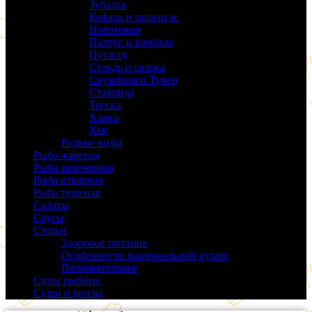
Зубатка
(3)
Кефаль и пиленгас
(6)
Нототения
(6)
Палтус и камбала
(5)
Путассу
(6)
Сельдь и салака
(38)
Скумбрия и Тунец
(27)
Ставрида
(6)
Треска
(18)
Хамса
(9)
Хек
(14)
Редкие виды
(24)
Рыба жареная
(43)
Рыба запеченная
(100)
Рыба отварная
(19)
Рыба тушеная
(37)
Салаты
(58)
Соусы
(14)
Статьи
(61)
Здоровое питание
(9)
Особенности национальной кухни
(19)
Познавательное
(25)
Супы рыбные
(37)
Суши и роллы
(14)