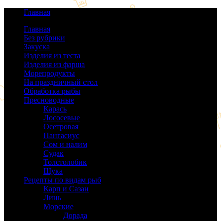
Главная
Главная
Без рубрики
(0)
Закуска
(64)
Изделия из теста
(40)
Изделия из фарша
(38)
Морепродукты
(50)
На праздничный стол
(38)
Обработка рыбы
(16)
Пресноводные
(140)
Карась
(9)
Лососевые
(42)
Осетровая
(22)
Пангасиус
(6)
Сом и налим
(9)
Судак
(18)
Толстолобик
(13)
Щука
(21)
Рецепты по видам рыб
(189)
Карп и Сазан
(19)
Линь
(3)
Морские
(143)
Дорада
(5)