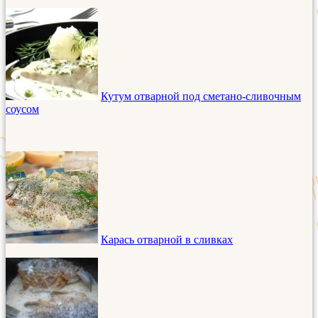
Кутум отварной под сметано-сливочным
соусом
Карась отварной в сливках