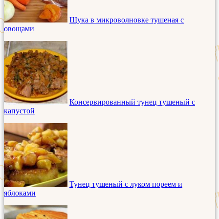
Щука в микроволновке тушеная с
овощами
Консервированный тунец тушеный с
капустой
Тунец тушеный с луком пореем и
яблоками