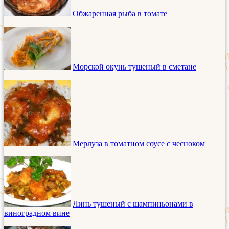
Обжаренная рыба в томате
Морской окунь тушеный в сметане
Мерлуза в томатном соусе с чесноком
Линь тушеный с шампиньонами в
виноградном вине