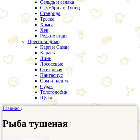
Сельдь и салака
Скумбрия и Тунец
Ставрида
Треска
Хамса
Хек
Редкие виды
Пресноводные
Карп и Сазан
Карась
Линь
Лососевые
Осетровая
Пангасиус
Сом и налим
Судак
Толстолобик
Щука
Главная
↓
Рыба тушеная