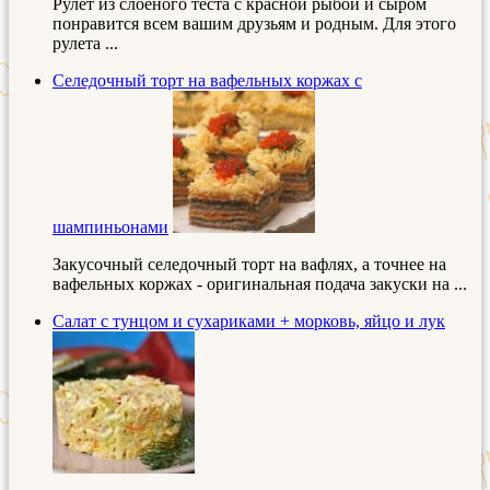
Рулет из слоеного теста с красной рыбой и сыром
понравится всем вашим друзьям и родным. Для этого
рулета ...
Селедочный торт на вафельных коржах с
шампиньонами
Закусочный селедочный торт на вафлях, а точнее на
вафельных коржах - оригинальная подача закуски на ...
Салат с тунцом и сухариками + морковь, яйцо и лук