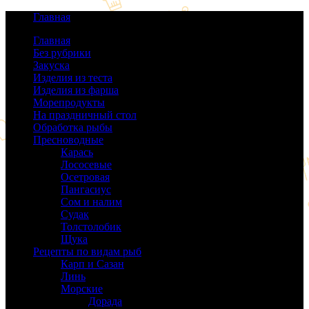
Главная
Главная
Без рубрики
(0)
Закуска
(64)
Изделия из теста
(40)
Изделия из фарша
(38)
Морепродукты
(50)
На праздничный стол
(38)
Обработка рыбы
(16)
Пресноводные
(140)
Карась
(9)
Лососевые
(42)
Осетровая
(22)
Пангасиус
(6)
Сом и налим
(9)
Судак
(18)
Толстолобик
(13)
Щука
(21)
Рецепты по видам рыб
(189)
Карп и Сазан
(19)
Линь
(3)
Морские
(143)
Дорада
(5)