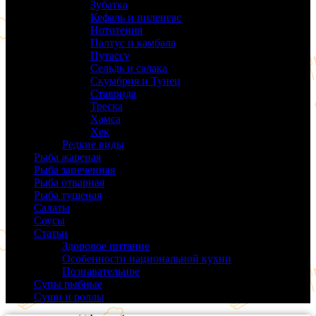
Зубатка
(3)
Кефаль и пиленгас
(6)
Нототения
(6)
Палтус и камбала
(5)
Путассу
(6)
Сельдь и салака
(38)
Скумбрия и Тунец
(27)
Ставрида
(6)
Треска
(18)
Хамса
(9)
Хек
(14)
Редкие виды
(24)
Рыба жареная
(43)
Рыба запеченная
(100)
Рыба отварная
(19)
Рыба тушеная
(37)
Салаты
(58)
Соусы
(14)
Статьи
(61)
Здоровое питание
(9)
Особенности национальной кухни
(19)
Познавательное
(25)
Супы рыбные
(37)
Суши и роллы
(14)