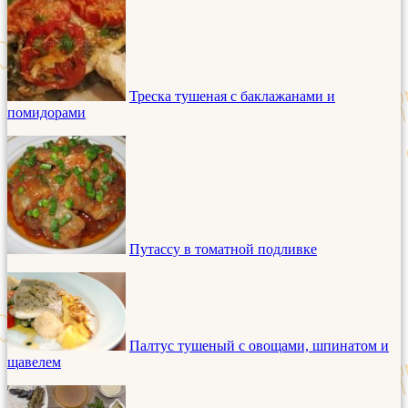
Треска тушеная с баклажанами и
помидорами
Путассу в томатной подливке
Палтус тушеный с овощами, шпинатом и
щавелем