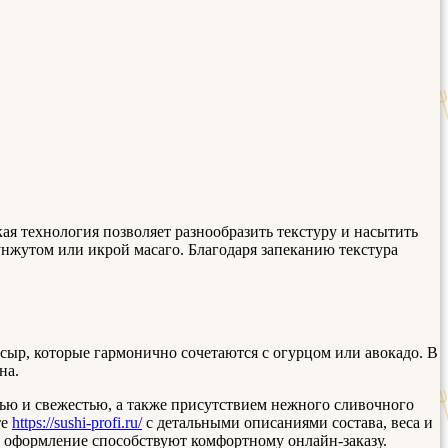
ая технология позволяет разнообразить текстуру и насытить
нжутом или икрой масаго. Благодаря запеканию текстура
сыр, которые гармонично сочетаются с огурцом или авокадо. В
на.
тью и свежестью, а также присутствием нежного сливочного
те
https://sushi-profi.ru/
с детальными описаниями состава, веса и
е оформление способствуют комфортному онлайн-заказу.