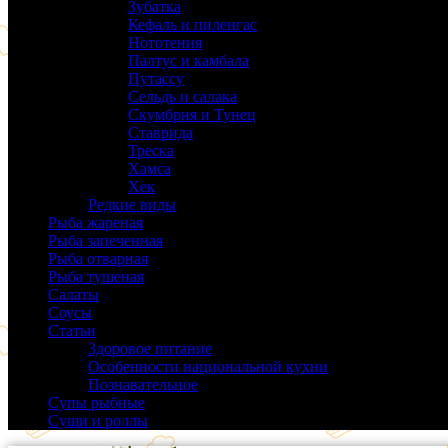
Зубатка
(3)
Кефаль и пиленгас
(6)
Нототения
(6)
Палтус и камбала
(5)
Путассу
(6)
Сельдь и салака
(38)
Скумбрия и Тунец
(27)
Ставрида
(6)
Треска
(18)
Хамса
(9)
Хек
(14)
Редкие виды
(24)
Рыба жареная
(43)
Рыба запеченная
(100)
Рыба отварная
(19)
Рыба тушеная
(37)
Салаты
(58)
Соусы
(14)
Статьи
(61)
Здоровое питание
(9)
Особенности национальной кухни
(19)
Познавательное
(25)
Супы рыбные
(37)
Суши и роллы
(14)