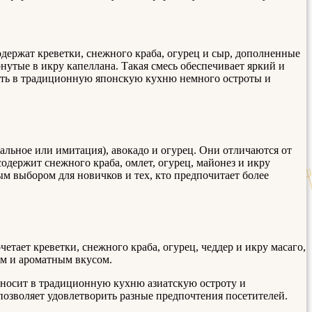
одержат креветки, снежного краба, огурец и сыр, дополненные
нутые в икру капеллана. Такая смесь обеспечивает яркий и
вить в традиционную японскую кухню немного остроты и
льное или имитация), авокадо и огурец. Они отличаются от
одержит снежного краба, омлет, огурец, майонез и икру
ым выбором для новичков и тех, кто предпочитает более
тает креветки, снежного краба, огурец, чеддер и икру масаго,
ым и ароматным вкусом.
ивносит в традиционную кухню азиатскую остроту и
позволяет удовлетворить разные предпочтения посетителей.