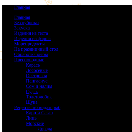
Главная
Главная
Без рубрики
(0)
Закуска
(64)
Изделия из теста
(40)
Изделия из фарша
(38)
Морепродукты
(50)
На праздничный стол
(38)
Обработка рыбы
(16)
Пресноводные
(140)
Карась
(9)
Лососевые
(42)
Осетровая
(22)
Пангасиус
(6)
Сом и налим
(9)
Судак
(18)
Толстолобик
(13)
Щука
(21)
Рецепты по видам рыб
(189)
Карп и Сазан
(19)
Линь
(3)
Морские
(143)
Дорада
(5)