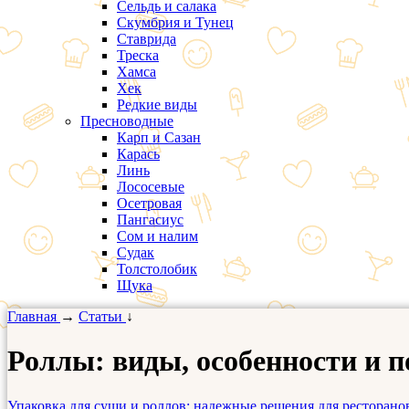
Сельдь и салака
Скумбрия и Тунец
Ставрида
Треска
Хамса
Хек
Редкие виды
Пресноводные
Карп и Сазан
Карась
Линь
Лососевые
Осетровая
Пангасиус
Сом и налим
Судак
Толстолобик
Щука
Главная
→
Статьи
↓
Роллы: виды, особенности и 
Упаковка для суши и роллов: надежные решения для ресторанов