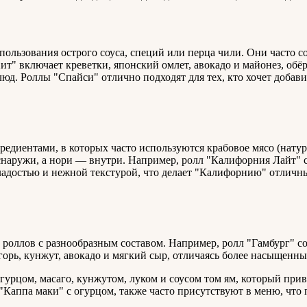
ользования острого соуса, специй или перца чили. Они часто с
" включает креветки, японский омлет, авокадо и майонез, обёр
юд. Роллы "Спайси" отлично подходят для тех, кто хочет доба
диентами, в которых часто используются крабовое мясо (натура
снаружи, а нори — внутри. Например, ролл "Калифорния Лайт" с
сладостью и нежной текстурой, что делает "Калифорнию" отличн
ллов с разнообразным составом. Например, ролл "Гамбург" соче
горь, кунжут, авокадо и мягкий сыр, отличаясь более насыщенн
огурцом, масаго, кунжутом, луком и соусом том ям, который пр
"Каппа маки" с огурцом, также часто присутствуют в меню, что 