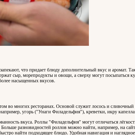
 запекают, что придает блюду дополнительный вкус и аромат. Так
ржат сыр, морепродукты и овощи, а сверху могут посыпаться ку
 более насыщенных вкусов.
ом во многих ресторанах. Основой служит лосось и сливочный 
апример, угорь ("Унаги Филадельфия"), креветки, икру капелла
ованность вкуса. Роллы "Филадельфия" могут отличаться лёгкос
. Больше разновидностей роллов можно найти, например, на сай
 быстро найти подходящее блюдо. Удобная навигация и наглядно