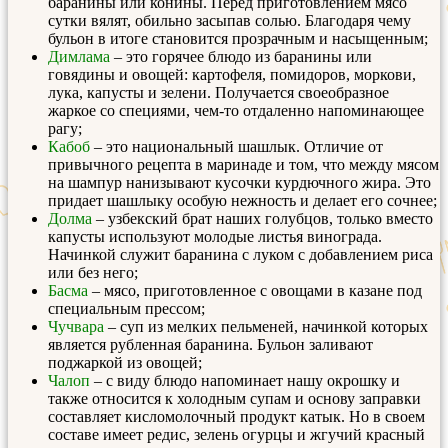
баранины или конины. Перед приготовлением мясо
сутки вялят, обильно засыпав солью. Благодаря чему
бульон в итоге становится прозрачным и насыщенным;
Димлама
– это горячее блюдо из баранины или
говядины и овощей: картофеля, помидоров, моркови,
лука, капусты и зелени. Получается своеобразное
жаркое со специями, чем-то отдаленно напоминающее
рагу;
Кабоб
– это национальный шашлык. Отличие от
привычного рецепта в маринаде и том, что между мясом
на шампур нанизывают кусочки курдючного жира. Это
придает шашлыку особую нежность и делает его сочнее;
Долма
– узбекский брат наших голубцов, только вместо
капусты используют молодые листья винограда.
Начинкой служит баранина с луком с добавлением риса
или без него;
Басма
– мясо, приготовленное с овощами в казане под
специальным прессом;
Чучвара
– суп из мелких пельменей, начинкой которых
является рубленная баранина. Бульон заливают
поджаркой из овощей;
Чалоп
– с виду блюдо напоминает нашу окрошку и
также относится к холодным супам и основу заправки
составляет кисломолочный продукт катык. Но в своем
составе имеет редис, зелень огурцы и жгучий красный