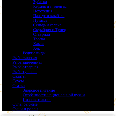
Зубатка
(3)
Кефаль и пиленгас
(6)
Нототения
(6)
Палтус и камбала
(5)
Путассу
(6)
Сельдь и салака
(38)
Скумбрия и Тунец
(27)
Ставрида
(6)
Треска
(18)
Хамса
(9)
Хек
(14)
Редкие виды
(24)
Рыба жареная
(43)
Рыба запеченная
(100)
Рыба отварная
(19)
Рыба тушеная
(37)
Салаты
(58)
Соусы
(14)
Статьи
(61)
Здоровое питание
(9)
Особенности национальной кухни
(19)
Познавательное
(25)
Супы рыбные
(37)
Суши и роллы
(14)