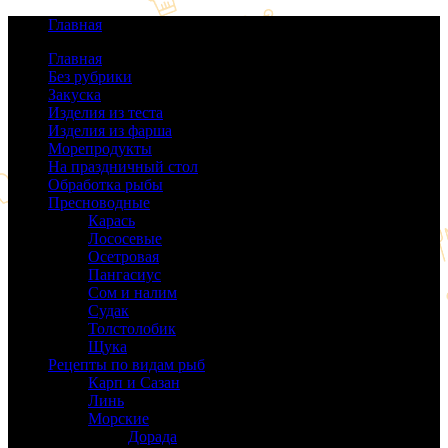
Главная
Главная
Без рубрики
(0)
Закуска
(64)
Изделия из теста
(40)
Изделия из фарша
(38)
Морепродукты
(50)
На праздничный стол
(38)
Обработка рыбы
(16)
Пресноводные
(140)
Карась
(9)
Лососевые
(42)
Осетровая
(22)
Пангасиус
(6)
Сом и налим
(9)
Судак
(18)
Толстолобик
(13)
Щука
(21)
Рецепты по видам рыб
(189)
Карп и Сазан
(19)
Линь
(3)
Морские
(143)
Дорада
(5)