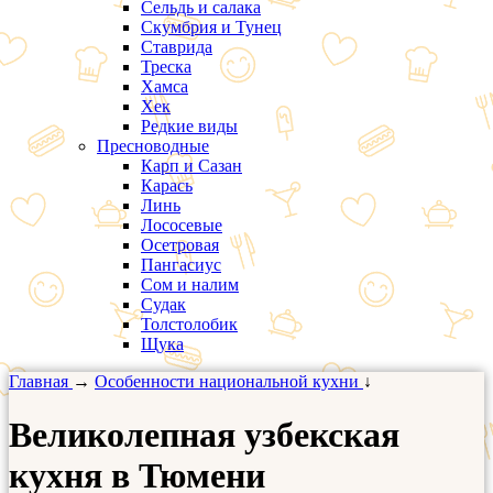
Сельдь и салака
Скумбрия и Тунец
Ставрида
Треска
Хамса
Хек
Редкие виды
Пресноводные
Карп и Сазан
Карась
Линь
Лососевые
Осетровая
Пангасиус
Сом и налим
Судак
Толстолобик
Щука
Главная
→
Особенности национальной кухни
↓
Великолепная узбекская
кухня в Тюмени