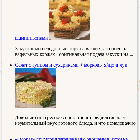
шампиньонами
Закусочный селедочный торт на вафлях, а точнее на
вафельных коржах - оригинальная подача закуски на ...
Салат с тунцом и сухариками + морковь, яйцо и лук
Довольно интересное сочетание ингредиентов даёт
изумительный вкус готового блюда, и что немаловажно
...
«Особая» скумбрия запеченная с овощами в духовке