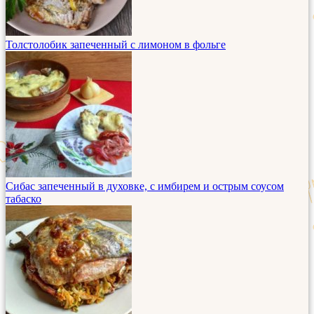
Толстолобик запеченный с лимоном в фольге
Сибас запеченный в духовке, с имбирем и острым соусом
табаско