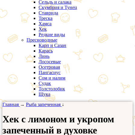
Сельдь и салака
Скумбрия и Тунец
Ставрида
Треска
Хамса
Хек
Редкие виды
Пресноводные
Карп и Сазан
Карась
Линь
Лососевые
Осетровая
Пангасиус
Сом и налим
Судак
Толстолобик
Щука
Главная
→
Рыба запеченная
↓
Хек с лимоном и укропом
запеченный в духовке