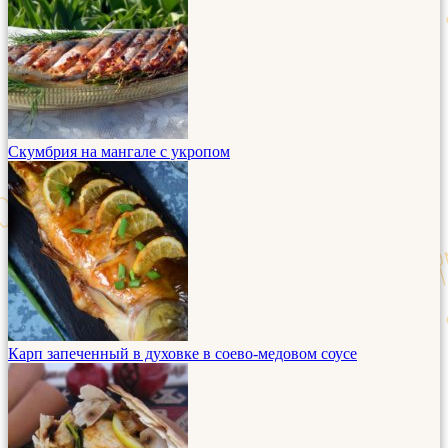
Скумбрия на мангале с укропом
Карп запеченный в духовке в соево-медовом соусе