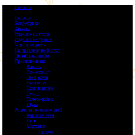
Главная
Главная
Без рубрики
(0)
Закуска
(64)
Изделия из теста
(40)
Изделия из фарша
(38)
Морепродукты
(50)
На праздничный стол
(38)
Обработка рыбы
(16)
Пресноводные
(140)
Карась
(9)
Лососевые
(42)
Осетровая
(22)
Пангасиус
(6)
Сом и налим
(9)
Судак
(18)
Толстолобик
(13)
Щука
(21)
Рецепты по видам рыб
(189)
Карп и Сазан
(19)
Линь
(3)
Морские
(143)
Дорада
(5)