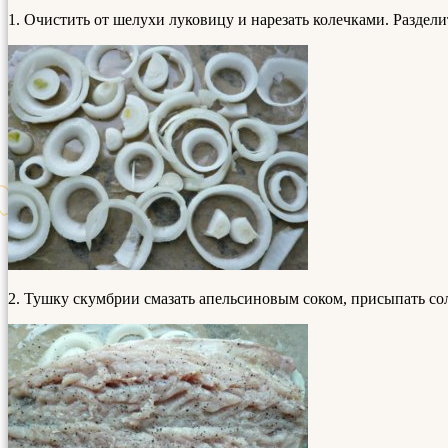
1. Очистить от шелухи луковицу и нарезать колечками. Раздел
2. Тушку скумбрии смазать апельсиновым соком, присыпать со