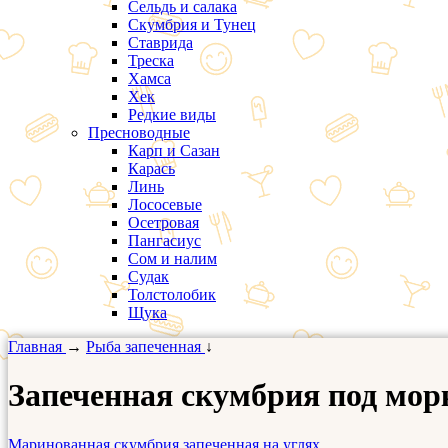
Сельдь и салака
Скумбрия и Тунец
Ставрида
Треска
Хамса
Хек
Редкие виды
Пресноводные
Карп и Сазан
Карась
Линь
Лососевые
Осетровая
Пангасиус
Сом и налим
Судак
Толстолобик
Щука
Главная
→
Рыба запеченная
↓
Запеченная скумбрия под мор
Маринованная скумбрия запеченная на углях