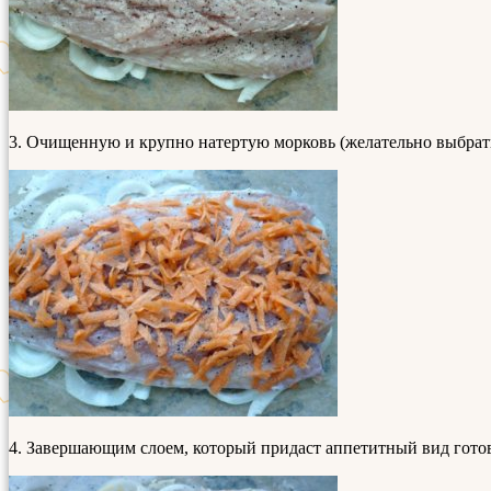
3. Очищенную и крупно натертую морковь (желательно выбрать
4. Завершающим слоем, который придаст аппетитный вид готов