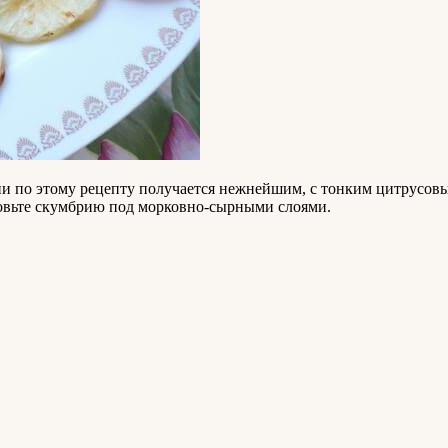
рии по этому рецепту получается нежнейшим, с тонким цитрусо
овьте скумбрию под морковно-сырными слоями.