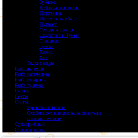
Зубатка
(3)
Кефаль и пиленгас
(6)
Нототения
(6)
Палтус и камбала
(5)
Путассу
(6)
Сельдь и салака
(38)
Скумбрия и Тунец
(27)
Ставрида
(6)
Треска
(18)
Хамса
(9)
Хек
(14)
Редкие виды
(24)
Рыба жареная
(43)
Рыба запеченная
(100)
Рыба отварная
(19)
Рыба тушеная
(37)
Салаты
(58)
Соусы
(14)
Статьи
(61)
Здоровое питание
(9)
Особенности национальной кухни
(19)
Познавательное
(25)
Супы рыбные
(37)
Суши и роллы
(14)