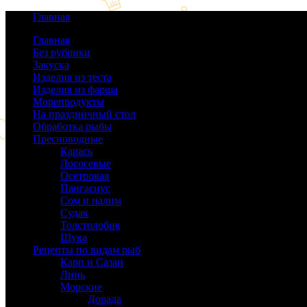
Главная
Главная
Без рубрики
(0)
Закуска
(64)
Изделия из теста
(40)
Изделия из фарша
(38)
Морепродукты
(50)
На праздничный стол
(38)
Обработка рыбы
(16)
Пресноводные
(140)
Карась
(9)
Лососевые
(42)
Осетровая
(22)
Пангасиус
(6)
Сом и налим
(9)
Судак
(18)
Толстолобик
(13)
Щука
(21)
Рецепты по видам рыб
(189)
Карп и Сазан
(19)
Линь
(3)
Морские
(143)
Дорада
(5)