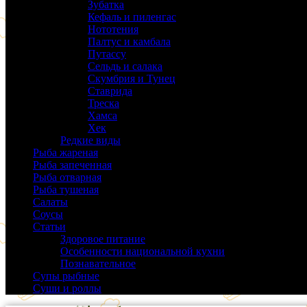
Зубатка
(3)
Кефаль и пиленгас
(6)
Нототения
(6)
Палтус и камбала
(5)
Путассу
(6)
Сельдь и салака
(38)
Скумбрия и Тунец
(27)
Ставрида
(6)
Треска
(18)
Хамса
(9)
Хек
(14)
Редкие виды
(24)
Рыба жареная
(43)
Рыба запеченная
(100)
Рыба отварная
(19)
Рыба тушеная
(37)
Салаты
(58)
Соусы
(14)
Статьи
(61)
Здоровое питание
(9)
Особенности национальной кухни
(19)
Познавательное
(25)
Супы рыбные
(37)
Суши и роллы
(14)