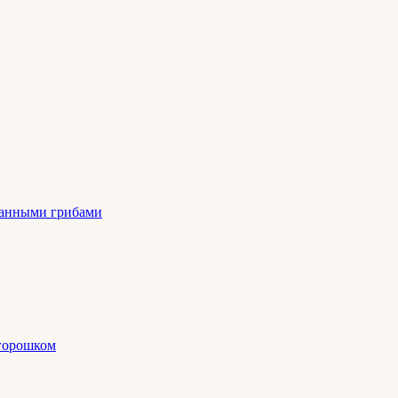
ованными грибами
 горошком