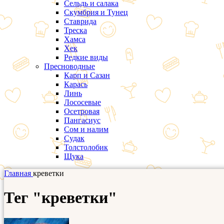
Сельдь и салака
Скумбрия и Тунец
Ставрида
Треска
Хамса
Хек
Редкие виды
Пресноводные
Карп и Сазан
Карась
Линь
Лососевые
Осетровая
Пангасиус
Сом и налим
Судак
Толстолобик
Щука
Главная
креветки
Тег "креветки"