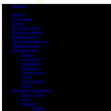
Главная
Главная
Без рубрики
(0)
Закуска
(64)
Изделия из теста
(40)
Изделия из фарша
(38)
Морепродукты
(50)
На праздничный стол
(38)
Обработка рыбы
(16)
Пресноводные
(140)
Карась
(9)
Лососевые
(42)
Осетровая
(22)
Пангасиус
(6)
Сом и налим
(9)
Судак
(18)
Толстолобик
(13)
Щука
(21)
Рецепты по видам рыб
(189)
Карп и Сазан
(19)
Линь
(3)
Морские
(143)
Дорада
(5)