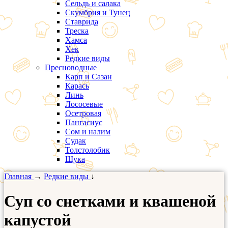
Сельдь и салака
Скумбрия и Тунец
Ставрида
Треска
Хамса
Хек
Редкие виды
Пресноводные
Карп и Сазан
Карась
Линь
Лососевые
Осетровая
Пангасиус
Сом и налим
Судак
Толстолобик
Щука
Главная
→
Редкие виды
↓
Суп со снетками и квашеной
капустой