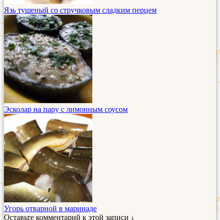
Язь тушеный со стручковым сладким перцем
Эсколар на пару с лимонным соусом
Угорь отварной в маринаде
Оставьте комментарий к этой записи ↓