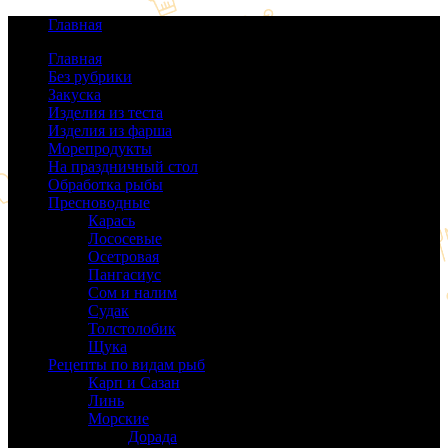
Главная
Главная
Без рубрики
(0)
Закуска
(64)
Изделия из теста
(40)
Изделия из фарша
(38)
Морепродукты
(50)
На праздничный стол
(38)
Обработка рыбы
(16)
Пресноводные
(140)
Карась
(9)
Лососевые
(42)
Осетровая
(22)
Пангасиус
(6)
Сом и налим
(9)
Судак
(18)
Толстолобик
(13)
Щука
(21)
Рецепты по видам рыб
(189)
Карп и Сазан
(19)
Линь
(3)
Морские
(143)
Дорада
(5)