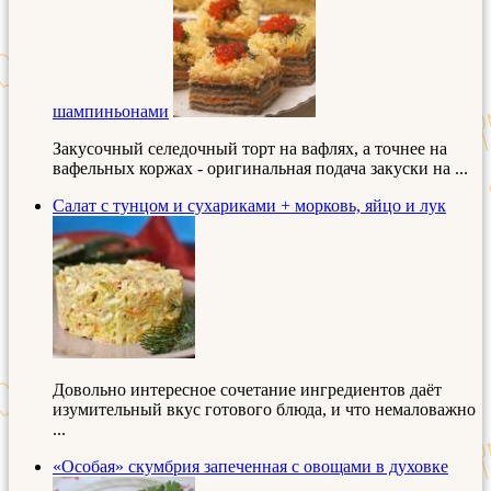
шампиньонами
Закусочный селедочный торт на вафлях, а точнее на
вафельных коржах - оригинальная подача закуски на ...
Салат с тунцом и сухариками + морковь, яйцо и лук
Довольно интересное сочетание ингредиентов даёт
изумительный вкус готового блюда, и что немаловажно
...
«Особая» скумбрия запеченная с овощами в духовке