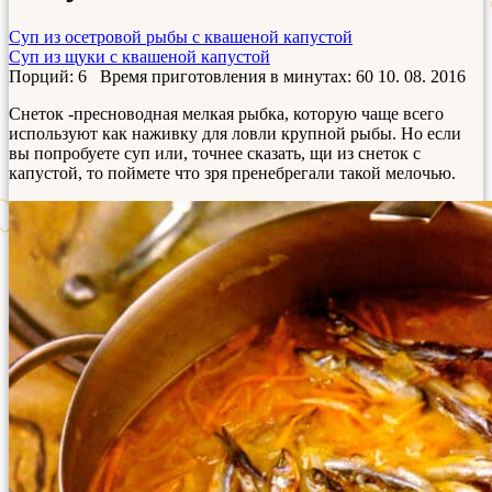
Суп из осетровой рыбы с квашеной капустой
Суп из щуки с квашеной капустой
Порций: 6
Время приготовления в минутах:
60
10. 08. 2016
Снеток -пресноводная мелкая рыбка, которую чаще всего
используют как наживку для ловли крупной рыбы. Но если
вы попробуете суп или, точнее сказать, щи из снеток с
капустой, то поймете что зря пренебрегали такой мелочью.