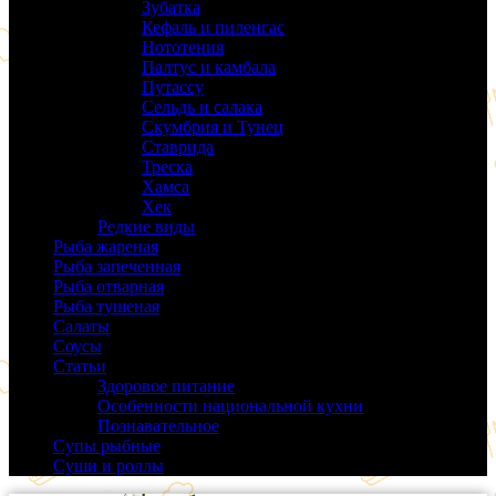
Зубатка
(3)
Кефаль и пиленгас
(6)
Нототения
(6)
Палтус и камбала
(5)
Путассу
(6)
Сельдь и салака
(38)
Скумбрия и Тунец
(27)
Ставрида
(6)
Треска
(18)
Хамса
(9)
Хек
(14)
Редкие виды
(24)
Рыба жареная
(43)
Рыба запеченная
(100)
Рыба отварная
(19)
Рыба тушеная
(37)
Салаты
(58)
Соусы
(14)
Статьи
(61)
Здоровое питание
(9)
Особенности национальной кухни
(19)
Познавательное
(25)
Супы рыбные
(37)
Суши и роллы
(14)