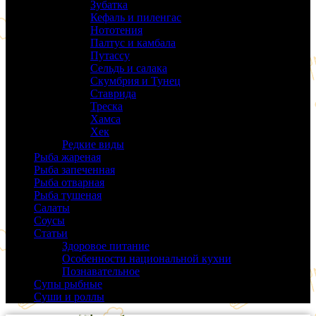
Зубатка
(3)
Кефаль и пиленгас
(6)
Нототения
(6)
Палтус и камбала
(5)
Путассу
(6)
Сельдь и салака
(38)
Скумбрия и Тунец
(27)
Ставрида
(6)
Треска
(18)
Хамса
(9)
Хек
(14)
Редкие виды
(24)
Рыба жареная
(43)
Рыба запеченная
(100)
Рыба отварная
(19)
Рыба тушеная
(37)
Салаты
(58)
Соусы
(14)
Статьи
(61)
Здоровое питание
(9)
Особенности национальной кухни
(19)
Познавательное
(25)
Супы рыбные
(37)
Суши и роллы
(14)