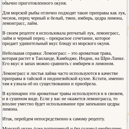
обычно приготовленного окуня.
Для морской рыбы отлично подходят такие приправы как лук,
чеснок, перец черный и белый, тмин, имбирь, цедра лимона,
лемонграсс, лайм.
В своем рецепте я использовала репчатый лук, лемонграсс,
лайм и черный перец – прекрасное сочетание, которое
придает удивительный вкус блюду из морского окуня.
Небольшая справка: Лемонграсс – это ароматная трава,
которая растет в Таиланде, Камбодже, Индии, на Шри-Ланке.
Его вкус и запах можно сравнить с имбирем и лимоном.
Лемонграсс и листья лайма часто используются в качестве
приправы в тайской и индонезийской кухне. Кстати, именно
там я узнала об их существовании и приобрела.
В кулинарии эти ароматные травы используются и в свежем,
и в сушеном виде. Если у вас не окажется лемонграсса, то
вполне уместно будет использование при запекании цедры
лимона.
Итак, перейдем непосредственно к самому рецепту.
Морской окунь (уже потрошеный и без головы) необходимо