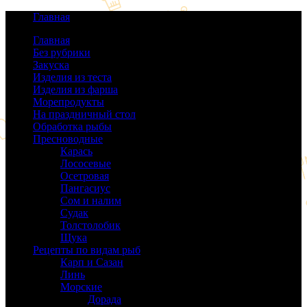
Главная
Главная
Без рубрики
(0)
Закуска
(64)
Изделия из теста
(40)
Изделия из фарша
(38)
Морепродукты
(50)
На праздничный стол
(38)
Обработка рыбы
(16)
Пресноводные
(140)
Карась
(9)
Лососевые
(42)
Осетровая
(22)
Пангасиус
(6)
Сом и налим
(9)
Судак
(18)
Толстолобик
(13)
Щука
(21)
Рецепты по видам рыб
(189)
Карп и Сазан
(19)
Линь
(3)
Морские
(143)
Дорада
(5)