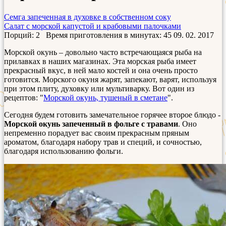
Семга запеченная в духовке в собственном соку
Салат с морской капустой и крабовыми палочками
Порций: 2
Время приготовления в минутах:
45
09. 02. 2017
Морской окунь – довольно часто встречающаяся рыба на
прилавках в наших магазинах. Эта морская рыба имеет
прекрасный вкус, в ней мало костей и она очень просто
готовится. Морского окуня жарят, запекают, варят, используя
при этом плиту, духовку или мультиварку. Вот один из
рецептов: "
Морской окунь, тушеный в сметане
".
Сегодня будем готовить замечательное горячее второе блюдо -
Морской окунь запеченный в фольге с травами
. Оно
непременно порадует вас своим прекрасным пряным
ароматом, благодаря набору трав и специй, и сочностью,
благодаря использованию фольги.