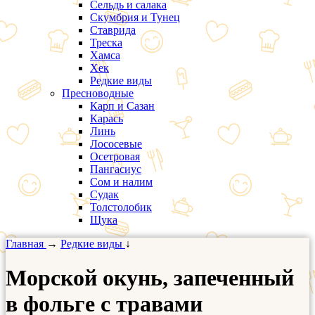
Сельдь и салака
Скумбрия и Тунец
Ставрида
Треска
Хамса
Хек
Редкие виды
Пресноводные
Карп и Сазан
Карась
Линь
Лососевые
Осетровая
Пангасиус
Сом и налим
Судак
Толстолобик
Щука
Главная
→
Редкие виды
↓
Морской окунь, запеченный
в фольге с травами