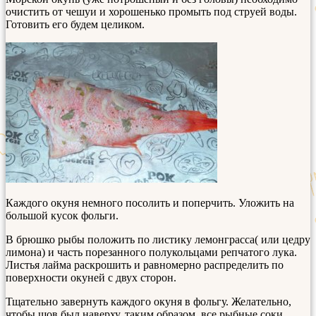
очистить от чешуи и хорошенько промыть под струей воды.
Готовить его будем целиком.
Каждого окуня немного посолить и поперчить. Уложить на
большой кусок фольги.
В брюшко рыбы положить по листику лемонграсса( или цедру
лимона) и часть порезанного полукольцами репчатого лука.
Листья лайма раскрошить и равномерно распределить по
поверхности окуней с двух сторон.
Тщательно завернуть каждого окуня в фольгу. Желательно,
чтобы шов был наверху, таким образом, все рыбные соки