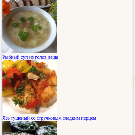
Рыбный суп из голов леща
Язь тушеный со стручковым сладким перцем