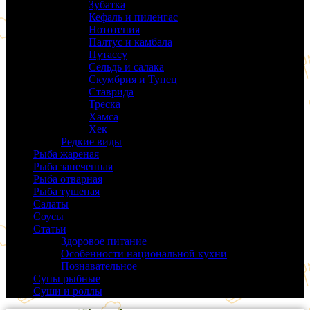
Зубатка
(3)
Кефаль и пиленгас
(6)
Нототения
(6)
Палтус и камбала
(5)
Путассу
(6)
Сельдь и салака
(38)
Скумбрия и Тунец
(27)
Ставрида
(6)
Треска
(18)
Хамса
(9)
Хек
(14)
Редкие виды
(24)
Рыба жареная
(43)
Рыба запеченная
(100)
Рыба отварная
(19)
Рыба тушеная
(37)
Салаты
(58)
Соусы
(14)
Статьи
(61)
Здоровое питание
(9)
Особенности национальной кухни
(19)
Познавательное
(25)
Супы рыбные
(37)
Суши и роллы
(14)