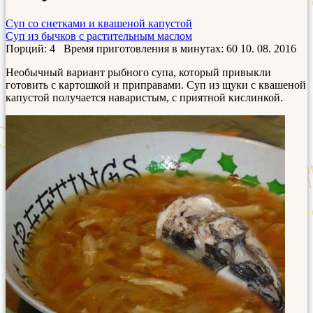
Суп со снетками и квашеной капустой
Суп из бычков с растительным маслом
Порций: 4
Время приготовления в минутах:
60
10. 08. 2016
Необычный вариант рыбного супа, который привыкли
готовить с картошкой и приправами. Суп из щуки с квашеной
капустой получается наваристым, с приятной кислинкой.