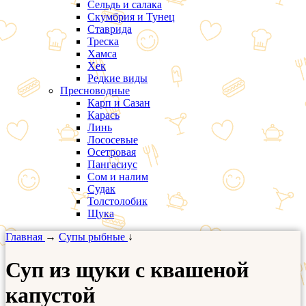
Сельдь и салака
Скумбрия и Тунец
Ставрида
Треска
Хамса
Хек
Редкие виды
Пресноводные
Карп и Сазан
Карась
Линь
Лососевые
Осетровая
Пангасиус
Сом и налим
Судак
Толстолобик
Щука
Главная
→
Супы рыбные
↓
Суп из щуки с квашеной
капустой