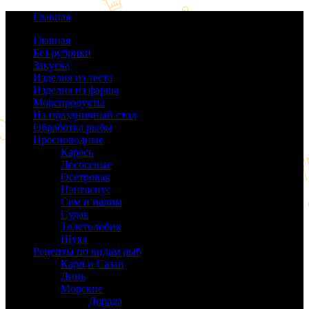
Главная
Главная
Без рубрики
(0)
Закуска
(64)
Изделия из теста
(40)
Изделия из фарша
(38)
Морепродукты
(50)
На праздничный стол
(38)
Обработка рыбы
(16)
Пресноводные
(140)
Карась
(9)
Лососевые
(42)
Осетровая
(22)
Пангасиус
(6)
Сом и налим
(9)
Судак
(18)
Толстолобик
(13)
Щука
(21)
Рецепты по видам рыб
(189)
Карп и Сазан
(19)
Линь
(3)
Морские
(143)
Дорада
(5)