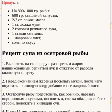
Продукты:
На 800-1000 гр. рыбы:
600 гр. квашеной капусты,
2-3 ст. ложки масла.
1 ст. ложка муки,
2 головки репчатого лука,
1 стакан сметаны,
1 лавровый лист,
соль по вкусу
Рецепт супа из осетровой рыбы
1. Выложить на сковороду с разогретым жиром
нашинкованный репчатый лук и отжатую от рассола
квашеную капусту
2. Перед окончанием жаренья посыпать мукой, после чего
опустить в кипящую воду, добавив в нее лавровый лист.
3. Осетровую рыбу подготовить, как обычно, нарезать
порционными кусками, посолить и, слегка обжарив с обеих
сторон, положить в кипящий суп.
4. Через 15 мин заправить суп сметаной и подать, положив в