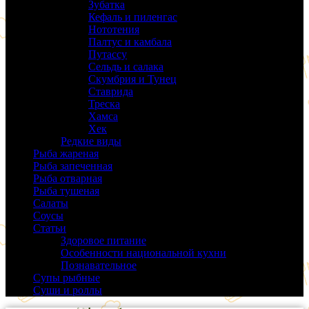
Зубатка
(3)
Кефаль и пиленгас
(6)
Нототения
(6)
Палтус и камбала
(5)
Путассу
(6)
Сельдь и салака
(38)
Скумбрия и Тунец
(27)
Ставрида
(6)
Треска
(18)
Хамса
(9)
Хек
(14)
Редкие виды
(24)
Рыба жареная
(43)
Рыба запеченная
(100)
Рыба отварная
(19)
Рыба тушеная
(37)
Салаты
(58)
Соусы
(14)
Статьи
(61)
Здоровое питание
(9)
Особенности национальной кухни
(19)
Познавательное
(25)
Супы рыбные
(37)
Суши и роллы
(14)