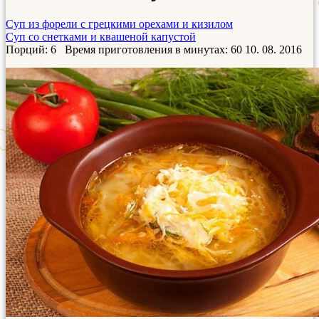
Суп из форели с грецкими орехами и кизилом
Суп со снетками и квашеной капустой
Порций: 6
Время приготовления в минутах:
60
10. 08. 2016