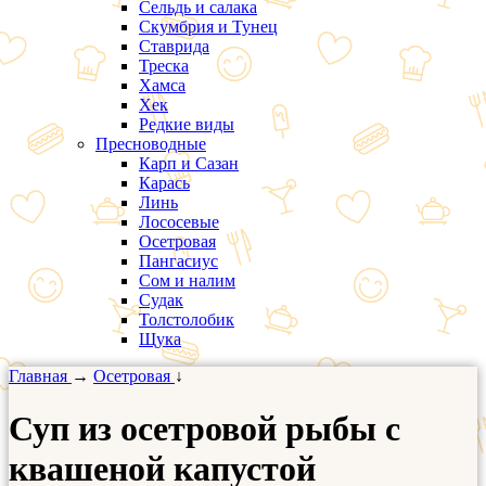
Сельдь и салака
Скумбрия и Тунец
Ставрида
Треска
Хамса
Хек
Редкие виды
Пресноводные
Карп и Сазан
Карась
Линь
Лососевые
Осетровая
Пангасиус
Сом и налим
Судак
Толстолобик
Щука
Главная
→
Осетровая
↓
Суп из осетровой рыбы с
квашеной капустой