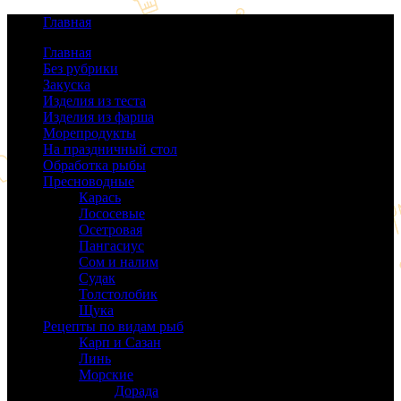
Главная
Главная
Без рубрики
(0)
Закуска
(64)
Изделия из теста
(40)
Изделия из фарша
(38)
Морепродукты
(50)
На праздничный стол
(38)
Обработка рыбы
(16)
Пресноводные
(140)
Карась
(9)
Лососевые
(42)
Осетровая
(22)
Пангасиус
(6)
Сом и налим
(9)
Судак
(18)
Толстолобик
(13)
Щука
(21)
Рецепты по видам рыб
(189)
Карп и Сазан
(19)
Линь
(3)
Морские
(143)
Дорада
(5)