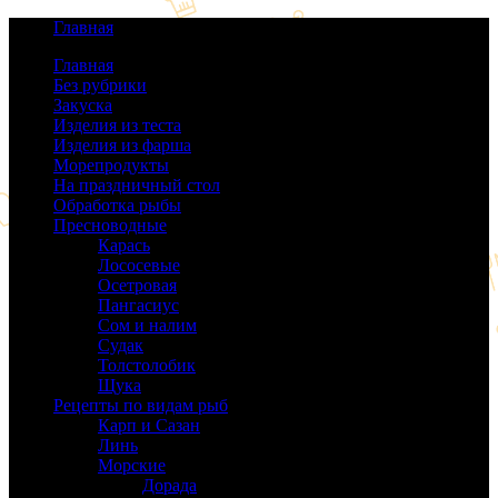
Главная
Главная
Без рубрики
(0)
Закуска
(64)
Изделия из теста
(40)
Изделия из фарша
(38)
Морепродукты
(50)
На праздничный стол
(38)
Обработка рыбы
(16)
Пресноводные
(140)
Карась
(9)
Лососевые
(42)
Осетровая
(22)
Пангасиус
(6)
Сом и налим
(9)
Судак
(18)
Толстолобик
(13)
Щука
(21)
Рецепты по видам рыб
(189)
Карп и Сазан
(19)
Линь
(3)
Морские
(143)
Дорада
(5)