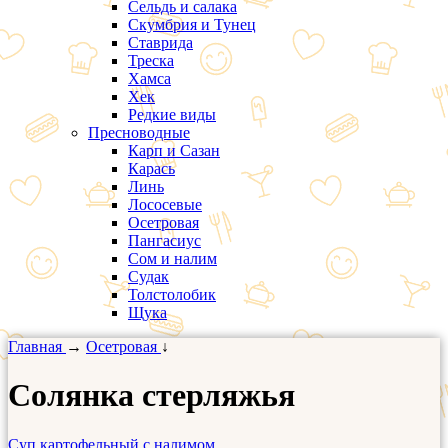
Сельдь и салака
Скумбрия и Тунец
Ставрида
Треска
Хамса
Хек
Редкие виды
Пресноводные
Карп и Сазан
Карась
Линь
Лососевые
Осетровая
Пангасиус
Сом и налим
Судак
Толстолобик
Щука
Главная
→
Осетровая
↓
Солянка стерляжья
Суп картофельный с налимом