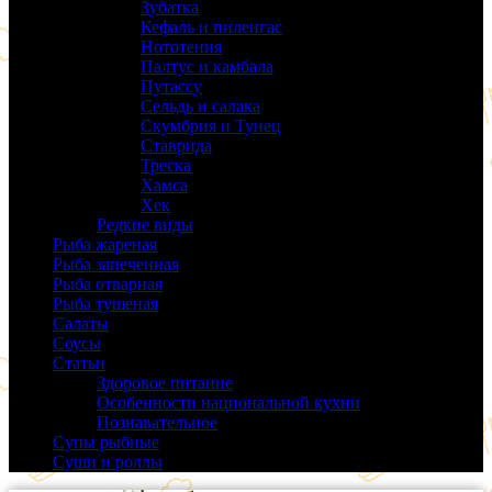
Зубатка
(3)
Кефаль и пиленгас
(6)
Нототения
(6)
Палтус и камбала
(5)
Путассу
(6)
Сельдь и салака
(38)
Скумбрия и Тунец
(27)
Ставрида
(6)
Треска
(18)
Хамса
(9)
Хек
(14)
Редкие виды
(24)
Рыба жареная
(43)
Рыба запеченная
(100)
Рыба отварная
(19)
Рыба тушеная
(37)
Салаты
(58)
Соусы
(14)
Статьи
(61)
Здоровое питание
(9)
Особенности национальной кухни
(19)
Познавательное
(25)
Супы рыбные
(37)
Суши и роллы
(14)