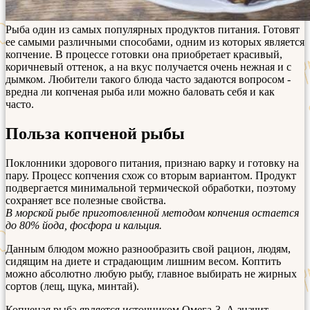
Рыба один из самых популярных продуктов питания. Готовят
ее самыми различными способами, одним из которых является
копчение. В процессе готовки она приобретает красивый,
коричневый оттенок, а на вкус получается очень нежная и с
дымком. Любители такого блюда часто задаются вопросом -
вредна ли копченая рыба или можно баловать себя и как
часто.
Польза копченой рыбы
Поклонники здорового питания, признаю варку и готовку на
пару. Процесс копчения схож со вторым вариантом. Продукт
подвергается минимальной термической обработки, поэтому
сохраняет все полезные свойства.
В морской рыбе приготовленной методом копчения остается
до 80% йода, фосфора и кальция.
Данным блюдом можно разнообразить свой рацион, людям,
сидящим на диете и страдающим лишним весом. Коптить
можно абсолютно любую рыбу, главное выбирать не жирных
сортов (лещ, щука, минтай).
Копченая рыба является источником Омега-3. А значит,