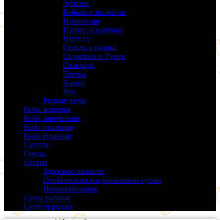
Зубатка
(3)
Кефаль и пиленгас
(6)
Нототения
(6)
Палтус и камбала
(5)
Путассу
(6)
Сельдь и салака
(38)
Скумбрия и Тунец
(27)
Ставрида
(6)
Треска
(18)
Хамса
(9)
Хек
(14)
Редкие виды
(24)
Рыба жареная
(43)
Рыба запеченная
(100)
Рыба отварная
(19)
Рыба тушеная
(37)
Салаты
(58)
Соусы
(14)
Статьи
(61)
Здоровое питание
(9)
Особенности национальной кухни
(19)
Познавательное
(25)
Супы рыбные
(37)
Суши и роллы
(14)