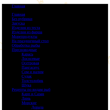
Главная
Главная
Без рубрики
(0)
Закуска
(64)
Изделия из теста
(40)
Изделия из фарша
(38)
Морепродукты
(50)
На праздничный стол
(38)
Обработка рыбы
(16)
Пресноводные
(140)
Карась
(9)
Лососевые
(42)
Осетровая
(22)
Пангасиус
(6)
Сом и налим
(9)
Судак
(18)
Толстолобик
(13)
Щука
(21)
Рецепты по видам рыб
(189)
Карп и Сазан
(19)
Линь
(3)
Морские
(143)
Дорада
(5)