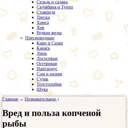
Сельдь и салака
Скумбрия и Тунец
Ставрида
Треска
Хамса
Хек
Редкие виды
Пресноводные
Карп и Сазан
Карась
Линь
Лососевые
Осетровая
Пангасиус
Сом и налим
Судак
Толстолобик
Щука
Главная
→
Познавательное
↓
Вред и польза копченой
рыбы