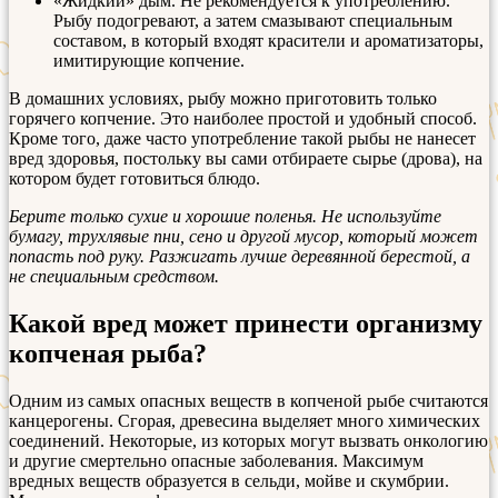
«Жидкий» дым. Не рекомендуется к употреблению.
Рыбу подогревают, а затем смазывают специальным
составом, в который входят красители и ароматизаторы,
имитирующие копчение.
В домашних условиях, рыбу можно приготовить только
горячего копчение. Это наиболее простой и удобный способ.
Кроме того, даже часто употребление такой рыбы не нанесет
вред здоровья, постольку вы сами отбираете сырье (дрова), на
котором будет готовиться блюдо.
Берите только сухие и хорошие поленья. Не используйте
бумагу, трухлявые пни, сено и другой мусор, который может
попасть под руку. Разжигать лучше деревянной берестой, а
не специальным средством.
Какой вред может принести организму
копченая рыба?
Одним из самых опасных веществ в копченой рыбе считаются
канцерогены. Сгорая, древесина выделяет много химических
соединений. Некоторые, из которых могут вызвать онкологию
и другие смертельно опасные заболевания. Максимум
вредных веществ образуется в сельди, мойве и скумбрии.