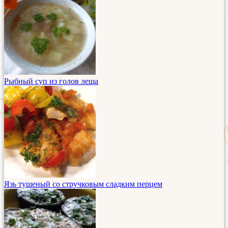
Рыбный суп из голов леща
Язь тушеный со стручковым сладким перцем