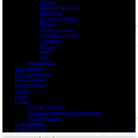
Зубатка
(3)
Кефаль и пиленгас
(6)
Нототения
(6)
Палтус и камбала
(5)
Путассу
(6)
Сельдь и салака
(38)
Скумбрия и Тунец
(27)
Ставрида
(6)
Треска
(18)
Хамса
(9)
Хек
(14)
Редкие виды
(24)
Рыба жареная
(43)
Рыба запеченная
(100)
Рыба отварная
(19)
Рыба тушеная
(37)
Салаты
(58)
Соусы
(14)
Статьи
(61)
Здоровое питание
(9)
Особенности национальной кухни
(19)
Познавательное
(25)
Супы рыбные
(37)
Суши и роллы
(14)