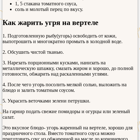
1, 5 стакана томатного соуса,
соль и молотый перец по вкусу.
Как жарить угря на вертеле
1. Подготовленную рыбу(угорь) освободить от кожи,
выпотрошить и многократно промыть в холодной воде.
2. Обсушить чистой тканью.
3. Нарезать порционными кусками, нанизать на
металлическую шпажку, смазать жиром и хорошо, до полной
готовности, обжарить над раскаленными углями.
4. После чего угорь посолить мелкой солью, выложить на
блюдо и залить томатным соусом.
5. Украсить веточками зелени петрушки.
На гарнир подать свежие помидоры и огурцы или зеленый
салат.
Это вкусное блюдо- угорь жаренный на вертеле, хорошо для
праздничного стола. Вместо томатного соуса можно
приготовить соус из обжаренной на масле до коричневого