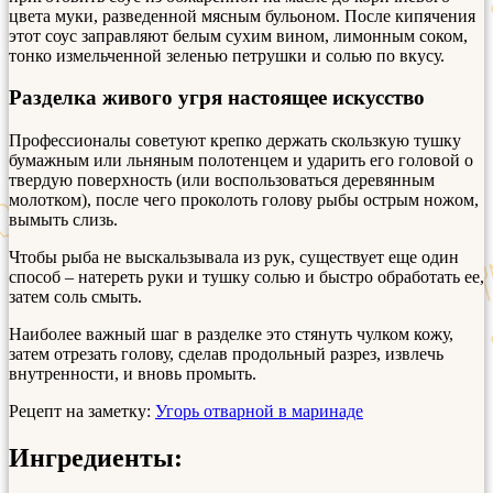
цвета муки, разведенной мясным бульоном. После кипячения
этот соус заправляют белым сухим вином, лимонным соком,
тонко измельченной зеленью петрушки и солью по вкусу.
Разделка живого угря настоящее искусство
Профессионалы советуют крепко держать скользкую тушку
бумажным или льняным полотенцем и ударить его головой о
твердую поверхность (или воспользоваться деревянным
молотком), после чего проколоть голову рыбы острым ножом,
вымыть слизь.
Чтобы рыба не выскальзывала из рук, существует еще один
способ – натереть руки и тушку солью и быстро обработать ее,
затем соль смыть.
Наиболее важный шаг в разделке это стянуть чулком кожу,
затем отрезать голову, сделав продольный разрез, извлечь
внутренности, и вновь промыть.
Рецепт на заметку:
Угорь отварной в маринаде
Ингредиенты: