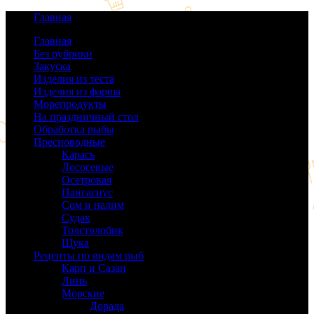
Главная
Главная
Без рубрики
(0)
Закуска
(64)
Изделия из теста
(40)
Изделия из фарша
(38)
Морепродукты
(50)
На праздничный стол
(38)
Обработка рыбы
(16)
Пресноводные
(140)
Карась
(9)
Лососевые
(42)
Осетровая
(22)
Пангасиус
(6)
Сом и налим
(9)
Судак
(18)
Толстолобик
(13)
Щука
(21)
Рецепты по видам рыб
(189)
Карп и Сазан
(19)
Линь
(3)
Морские
(143)
Дорада
(5)