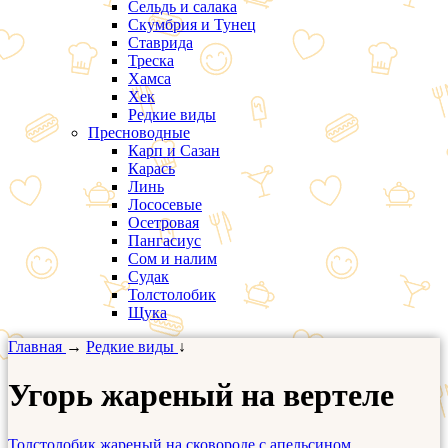
Сельдь и салака
Скумбрия и Тунец
Ставрида
Треска
Хамса
Хек
Редкие виды
Пресноводные
Карп и Сазан
Карась
Линь
Лососевые
Осетровая
Пангасиус
Сом и налим
Судак
Толстолобик
Щука
Главная
→
Редкие виды
↓
Угорь жареный на вертеле
Толстолобик жареный на сковороде с апельсином