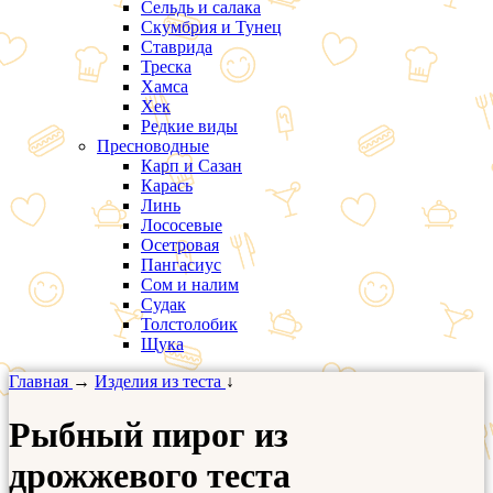
Сельдь и салака
Скумбрия и Тунец
Ставрида
Треска
Хамса
Хек
Редкие виды
Пресноводные
Карп и Сазан
Карась
Линь
Лососевые
Осетровая
Пангасиус
Сом и налим
Судак
Толстолобик
Щука
Главная
→
Изделия из теста
↓
Рыбный пирог из
дрожжевого теста