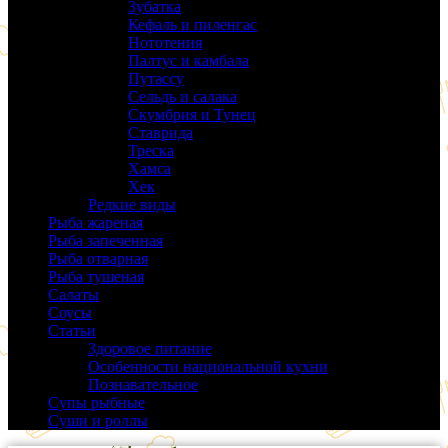
Зубатка
(3)
Кефаль и пиленгас
(6)
Нототения
(6)
Палтус и камбала
(5)
Путассу
(6)
Сельдь и салака
(38)
Скумбрия и Тунец
(27)
Ставрида
(6)
Треска
(18)
Хамса
(9)
Хек
(14)
Редкие виды
(24)
Рыба жареная
(43)
Рыба запеченная
(100)
Рыба отварная
(19)
Рыба тушеная
(37)
Салаты
(58)
Соусы
(14)
Статьи
(61)
Здоровое питание
(9)
Особенности национальной кухни
(19)
Познавательное
(25)
Супы рыбные
(37)
Суши и роллы
(14)