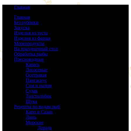
Главная
Главная
Без рубрики
(0)
Закуска
(64)
Изделия из теста
(40)
Изделия из фарша
(38)
Морепродукты
(50)
На праздничный стол
(38)
Обработка рыбы
(16)
Пресноводные
(140)
Карась
(9)
Лососевые
(42)
Осетровая
(22)
Пангасиус
(6)
Сом и налим
(9)
Судак
(18)
Толстолобик
(13)
Щука
(21)
Рецепты по видам рыб
(189)
Карп и Сазан
(19)
Линь
(3)
Морские
(143)
Дорада
(5)