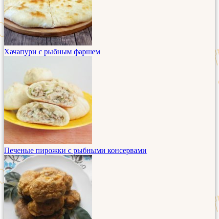
Хачапури с рыбным фаршем
Печеные пирожки с рыбными консервами