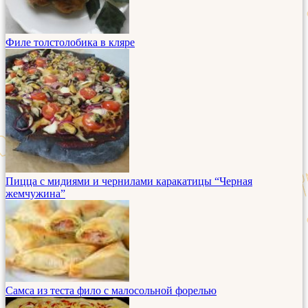
Филе толстолобика в кляре
Пицца с мидиями и чернилами каракатицы “Черная
жемчужина”
Самса из теста фило с малосольной форелью