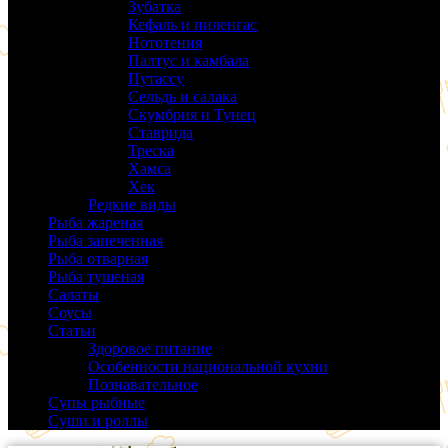
Зубатка
(3)
Кефаль и пиленгас
(6)
Нототения
(6)
Палтус и камбала
(5)
Путассу
(6)
Сельдь и салака
(38)
Скумбрия и Тунец
(27)
Ставрида
(6)
Треска
(18)
Хамса
(9)
Хек
(14)
Редкие виды
(24)
Рыба жареная
(43)
Рыба запеченная
(100)
Рыба отварная
(19)
Рыба тушеная
(37)
Салаты
(58)
Соусы
(14)
Статьи
(61)
Здоровое питание
(9)
Особенности национальной кухни
(19)
Познавательное
(25)
Супы рыбные
(37)
Суши и роллы
(14)