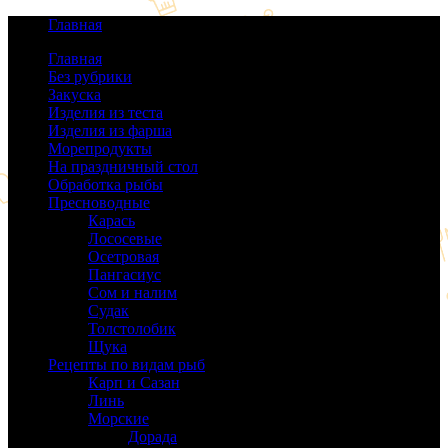
Главная
Главная
Без рубрики
(0)
Закуска
(64)
Изделия из теста
(40)
Изделия из фарша
(38)
Морепродукты
(50)
На праздничный стол
(38)
Обработка рыбы
(16)
Пресноводные
(140)
Карась
(9)
Лососевые
(42)
Осетровая
(22)
Пангасиус
(6)
Сом и налим
(9)
Судак
(18)
Толстолобик
(13)
Щука
(21)
Рецепты по видам рыб
(189)
Карп и Сазан
(19)
Линь
(3)
Морские
(143)
Дорада
(5)