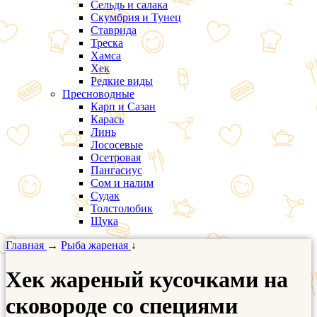
Сельдь и салака
Скумбрия и Тунец
Ставрида
Треска
Хамса
Хек
Редкие виды
Пресноводные
Карп и Сазан
Карась
Линь
Лососевые
Осетровая
Пангасиус
Сом и налим
Судак
Толстолобик
Щука
Главная
→
Рыба жареная
↓
Хек жареный кусочками на
сковороде со специями