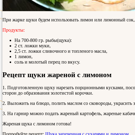
При жарке щуки будем использовать лимон или лимонный сок,
Продукты:
На 700-800 гр. рыбы(щука):
2 ст. ложки муки,
2,5 ст. ложки сливочного и топленого масла,
1 лимон,
соль и молотый перец по вкусу.
Рецепт щуки жареной с лимоном
1. Подготовленную щуку нарезать порционными кусками, посол
сторон до образования золотистой корочки.
2. Выложить на блюдо, полить маслом со сковороды, украсить 
3. На гарнир можно подать жареный картофель, жареные кабач
Жареная щука с лимоном готова!
Попробуйте рецепт:
Щука запеченная с сухарями и лимоном