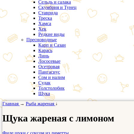
Сельдь и салака
Скумбрия и Тунец
Ставрида
Треска
Хамса
Хек
Редкие виды
Пресноводные
Карп и Сазан
Карась
Линь
Лососевые
Осетровая
Пангасиус
Сом и налим
Судак
Толстолобик
Щука
Главная
→
Рыба жареная
↓
Щука жареная с лимоном
Филе щуки с соусом из лиметты