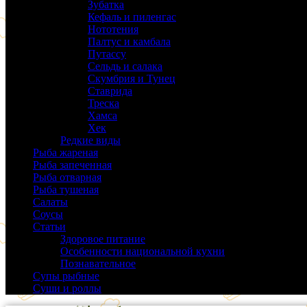
Зубатка
(3)
Кефаль и пиленгас
(6)
Нототения
(6)
Палтус и камбала
(5)
Путассу
(6)
Сельдь и салака
(38)
Скумбрия и Тунец
(27)
Ставрида
(6)
Треска
(18)
Хамса
(9)
Хек
(14)
Редкие виды
(24)
Рыба жареная
(43)
Рыба запеченная
(100)
Рыба отварная
(19)
Рыба тушеная
(37)
Салаты
(58)
Соусы
(14)
Статьи
(61)
Здоровое питание
(9)
Особенности национальной кухни
(19)
Познавательное
(25)
Супы рыбные
(37)
Суши и роллы
(14)