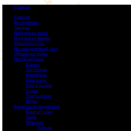
Главная
Главная
Без рубрики
(0)
Закуска
(64)
Изделия из теста
(40)
Изделия из фарша
(38)
Морепродукты
(50)
На праздничный стол
(38)
Обработка рыбы
(16)
Пресноводные
(140)
Карась
(9)
Лососевые
(42)
Осетровая
(22)
Пангасиус
(6)
Сом и налим
(9)
Судак
(18)
Толстолобик
(13)
Щука
(21)
Рецепты по видам рыб
(189)
Карп и Сазан
(19)
Линь
(3)
Морские
(143)
Дорада
(5)