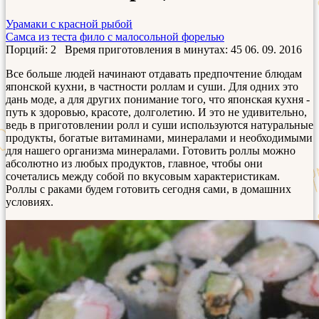
Урамаки с красной рыбой
Самса из теста фило с малосольной форелью
Порций: 2
Время приготовления в минутах:
45
06. 09. 2016
Все больше людей начинают отдавать предпочтение блюдам
японской кухни, в частности роллам и суши. Для одних это
дань моде, а для других понимание того, что японская кухня -
путь к здоровью, красоте, долголетию. И это не удивительно,
ведь в приготовлении ролл и суши используются натуральные
продукты, богатые витаминами, минералами и необходимыми
для нашего организма минералами. Готовить роллы можно
абсолютно из любых продуктов, главное, чтобы они
сочетались между собой по вкусовым характеристикам.
Роллы с раками будем готовить сегодня сами, в домашних
условиях.