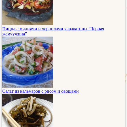
Пицца с мидиями и чернилами каракатицы “Черная
жемчужина”
Салат из кальмаров с рисом и овощами