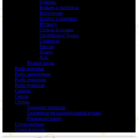
Зубатка
(3)
Кефаль и пиленгас
(6)
Нототения
(6)
Палтус и камбала
(5)
Путассу
(6)
Сельдь и салака
(38)
Скумбрия и Тунец
(27)
Ставрида
(6)
Треска
(18)
Хамса
(9)
Хек
(14)
Редкие виды
(24)
Рыба жареная
(43)
Рыба запеченная
(100)
Рыба отварная
(19)
Рыба тушеная
(37)
Салаты
(58)
Соусы
(14)
Статьи
(61)
Здоровое питание
(9)
Особенности национальной кухни
(19)
Познавательное
(25)
Супы рыбные
(37)
Суши и роллы
(14)