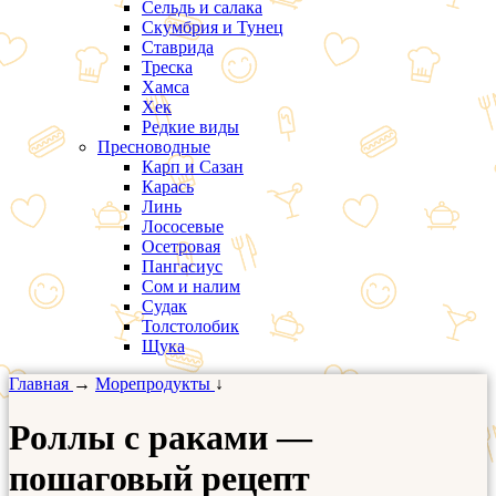
Сельдь и салака
Скумбрия и Тунец
Ставрида
Треска
Хамса
Хек
Редкие виды
Пресноводные
Карп и Сазан
Карась
Линь
Лососевые
Осетровая
Пангасиус
Сом и налим
Судак
Толстолобик
Щука
Главная
→
Морепродукты
↓
Роллы с раками —
пошаговый рецепт