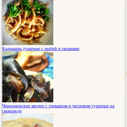
Кальмары тушеные с рыбой и овощами
Черноморские мидии с тимьяном и чесноком тушеные на
сковороде