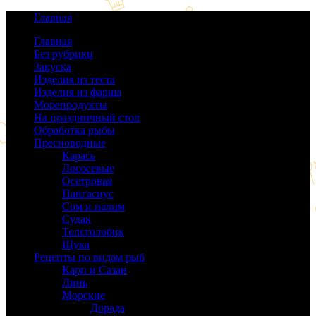
Главная
Главная
Без рубрики
(0)
Закуска
(64)
Изделия из теста
(40)
Изделия из фарша
(38)
Морепродукты
(50)
На праздничный стол
(38)
Обработка рыбы
(16)
Пресноводные
(140)
Карась
(9)
Лососевые
(42)
Осетровая
(22)
Пангасиус
(6)
Сом и налим
(9)
Судак
(18)
Толстолобик
(13)
Щука
(21)
Рецепты по видам рыб
(189)
Карп и Сазан
(19)
Линь
(3)
Морские
(143)
Дорада
(5)