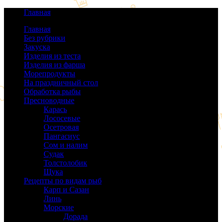
Главная
Главная
Без рубрики
(0)
Закуска
(64)
Изделия из теста
(40)
Изделия из фарша
(38)
Морепродукты
(50)
На праздничный стол
(38)
Обработка рыбы
(16)
Пресноводные
(140)
Карась
(9)
Лососевые
(42)
Осетровая
(22)
Пангасиус
(6)
Сом и налим
(9)
Судак
(18)
Толстолобик
(13)
Щука
(21)
Рецепты по видам рыб
(189)
Карп и Сазан
(19)
Линь
(3)
Морские
(143)
Дорада
(5)