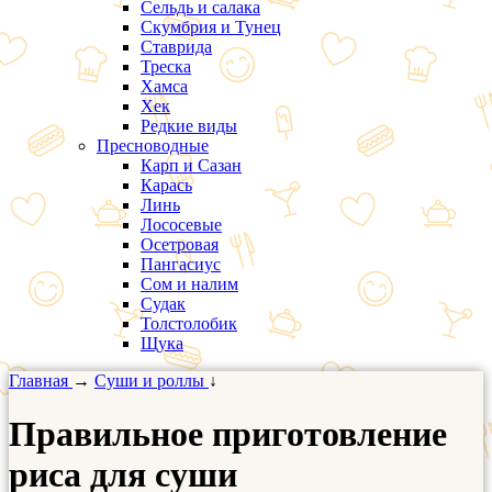
Сельдь и салака
Скумбрия и Тунец
Ставрида
Треска
Хамса
Хек
Редкие виды
Пресноводные
Карп и Сазан
Карась
Линь
Лососевые
Осетровая
Пангасиус
Сом и налим
Судак
Толстолобик
Щука
Главная
→
Суши и роллы
↓
Правильное приготовление
риса для суши