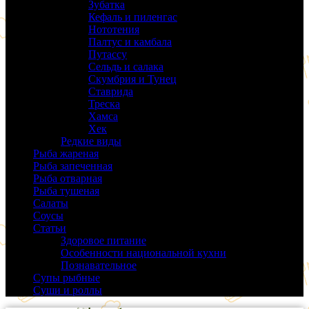
Зубатка
(3)
Кефаль и пиленгас
(6)
Нототения
(6)
Палтус и камбала
(5)
Путассу
(6)
Сельдь и салака
(38)
Скумбрия и Тунец
(27)
Ставрида
(6)
Треска
(18)
Хамса
(9)
Хек
(14)
Редкие виды
(24)
Рыба жареная
(43)
Рыба запеченная
(100)
Рыба отварная
(19)
Рыба тушеная
(37)
Салаты
(58)
Соусы
(14)
Статьи
(61)
Здоровое питание
(9)
Особенности национальной кухни
(19)
Познавательное
(25)
Супы рыбные
(37)
Суши и роллы
(14)