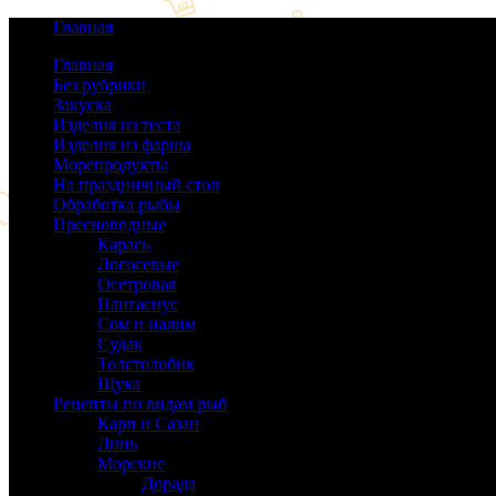
Главная
Главная
Без рубрики
(0)
Закуска
(64)
Изделия из теста
(40)
Изделия из фарша
(38)
Морепродукты
(50)
На праздничный стол
(38)
Обработка рыбы
(16)
Пресноводные
(140)
Карась
(9)
Лососевые
(42)
Осетровая
(22)
Пангасиус
(6)
Сом и налим
(9)
Судак
(18)
Толстолобик
(13)
Щука
(21)
Рецепты по видам рыб
(189)
Карп и Сазан
(19)
Линь
(3)
Морские
(143)
Дорада
(5)