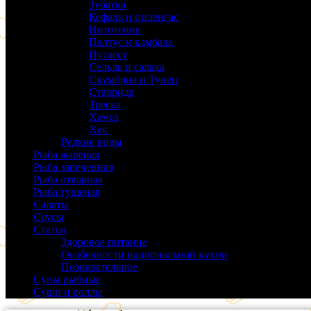
Зубатка
(3)
Кефаль и пиленгас
(6)
Нототения
(6)
Палтус и камбала
(5)
Путассу
(6)
Сельдь и салака
(38)
Скумбрия и Тунец
(27)
Ставрида
(6)
Треска
(18)
Хамса
(9)
Хек
(14)
Редкие виды
(24)
Рыба жареная
(43)
Рыба запеченная
(100)
Рыба отварная
(19)
Рыба тушеная
(37)
Салаты
(58)
Соусы
(14)
Статьи
(61)
Здоровое питание
(9)
Особенности национальной кухни
(19)
Познавательное
(25)
Супы рыбные
(37)
Суши и роллы
(14)