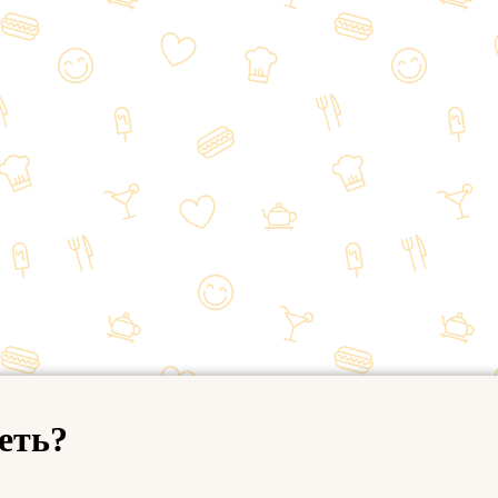
деть?