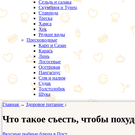
Сельдь и салака
Скумбрия и Тунец
Ставрида
Треска
Хамса
Хек
Редкие виды
Пресноводные
Карп и Сазан
Карась
Линь
Лососевые
Осетровая
Пангасиус
Сом и налим
Судак
Толстолобик
Щука
Главная
→
Здоровое питание
↓
Что такое съесть, чтобы поху
Вкусные рыбные блюда в Пост