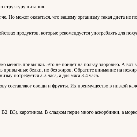
ою структуру питания.
егче. Но может оказаться, что вашему организму такая диета не 
войствах продуктов, которые рекомендуется употреблять для поху
зко менять привычки. Это не пойдет на пользу здоровью. А во
ь привычные белки, но без жиров. Обратите внимание на нежир
зму потребуется 2-3 часа, а для мяса 3-4 часа.
снову составляют овощи и фрукты. Их преимущество в низкой ка
, В2, В3), каротином. В сладком перце много аскорбинки, а морк