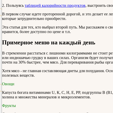
2. Пользуясь
таблицей калорийности продуктов
, выстроить св
В первом случае идете проторенной дорогой, и это делает ее л
которые затруднительно приобрести.
Эта статья для тех, кто выбрал второй путь. Мы расскажем о с
нравится, более доступно по цене и т.п.
Примерное меню на каждый день
В стремлении расстаться с лишними килограммами не стоит ре
или индюшачью грудку в ваших силах. Организм будет получат
почти на 30% быстрее, чем мясо. Для переваривания рыбы органи
Хотя мясо - не главная составляющая диеты для похудания. О
полезных веществ.
Овощи
Капуста богата витаминами U, К, С, Н, Е, PР, подгруппы В (В1
холина и множества минералов и микроэлементов.
Фрукты