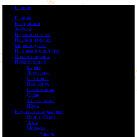
Главная
Главная
Без рубрики
(0)
Закуска
(64)
Изделия из теста
(40)
Изделия из фарша
(38)
Морепродукты
(50)
На праздничный стол
(38)
Обработка рыбы
(16)
Пресноводные
(140)
Карась
(9)
Лососевые
(42)
Осетровая
(22)
Пангасиус
(6)
Сом и налим
(9)
Судак
(18)
Толстолобик
(13)
Щука
(21)
Рецепты по видам рыб
(189)
Карп и Сазан
(19)
Линь
(3)
Морские
(143)
Дорада
(5)