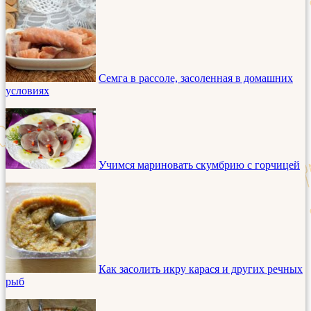
Семга в рассоле, засоленная в домашних
условиях
Учимся мариновать скумбрию с горчицей
Как засолить икру карася и других речных
рыб