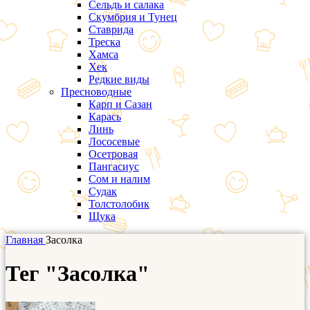
Сельдь и салака
Скумбрия и Тунец
Ставрида
Треска
Хамса
Хек
Редкие виды
Пресноводные
Карп и Сазан
Карась
Линь
Лососевые
Осетровая
Пангасиус
Сом и налим
Судак
Толстолобик
Щука
Главная
Засолка
Тег "Засолка"