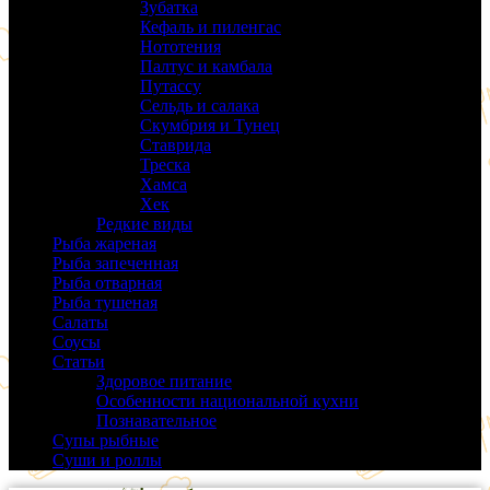
Зубатка
(3)
Кефаль и пиленгас
(6)
Нототения
(6)
Палтус и камбала
(5)
Путассу
(6)
Сельдь и салака
(38)
Скумбрия и Тунец
(27)
Ставрида
(6)
Треска
(18)
Хамса
(9)
Хек
(14)
Редкие виды
(24)
Рыба жареная
(43)
Рыба запеченная
(100)
Рыба отварная
(19)
Рыба тушеная
(37)
Салаты
(58)
Соусы
(14)
Статьи
(61)
Здоровое питание
(9)
Особенности национальной кухни
(19)
Познавательное
(25)
Супы рыбные
(37)
Суши и роллы
(14)