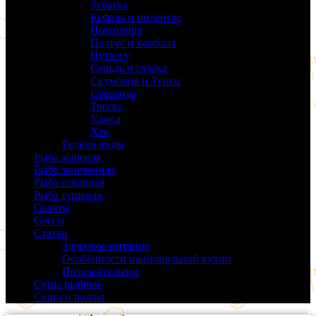
Зубатка
(3)
Кефаль и пиленгас
(6)
Нототения
(6)
Палтус и камбала
(5)
Путассу
(6)
Сельдь и салака
(38)
Скумбрия и Тунец
(27)
Ставрида
(6)
Треска
(18)
Хамса
(9)
Хек
(14)
Редкие виды
(24)
Рыба жареная
(43)
Рыба запеченная
(100)
Рыба отварная
(19)
Рыба тушеная
(37)
Салаты
(58)
Соусы
(14)
Статьи
(61)
Здоровое питание
(9)
Особенности национальной кухни
(19)
Познавательное
(25)
Супы рыбные
(37)
Суши и роллы
(14)