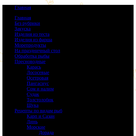
Главная
Главная
Без рубрики
(0)
Закуска
(64)
Изделия из теста
(40)
Изделия из фарша
(38)
Морепродукты
(50)
На праздничный стол
(38)
Обработка рыбы
(16)
Пресноводные
(140)
Карась
(9)
Лососевые
(42)
Осетровая
(22)
Пангасиус
(6)
Сом и налим
(9)
Судак
(18)
Толстолобик
(13)
Щука
(21)
Рецепты по видам рыб
(189)
Карп и Сазан
(19)
Линь
(3)
Морские
(143)
Дорада
(5)