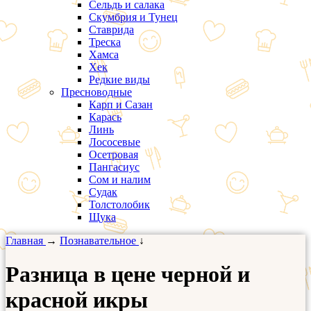
Сельдь и салака
Скумбрия и Тунец
Ставрида
Треска
Хамса
Хек
Редкие виды
Пресноводные
Карп и Сазан
Карась
Линь
Лососевые
Осетровая
Пангасиус
Сом и налим
Судак
Толстолобик
Щука
Главная
→
Познавательное
↓
Разница в цене черной и
красной икры