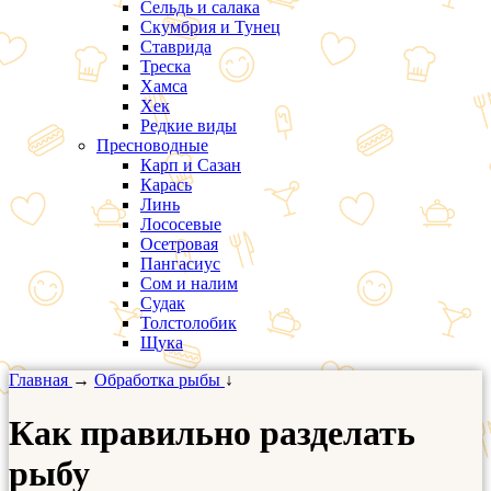
Сельдь и салака
Скумбрия и Тунец
Ставрида
Треска
Хамса
Хек
Редкие виды
Пресноводные
Карп и Сазан
Карась
Линь
Лососевые
Осетровая
Пангасиус
Сом и налим
Судак
Толстолобик
Щука
Главная
→
Обработка рыбы
↓
Как правильно разделать
рыбу