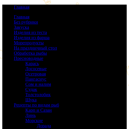
Главная
Главная
Без рубрики
(0)
Закуска
(64)
Изделия из теста
(40)
Изделия из фарша
(38)
Морепродукты
(50)
На праздничный стол
(38)
Обработка рыбы
(16)
Пресноводные
(140)
Карась
(9)
Лососевые
(42)
Осетровая
(22)
Пангасиус
(6)
Сом и налим
(9)
Судак
(18)
Толстолобик
(13)
Щука
(21)
Рецепты по видам рыб
(189)
Карп и Сазан
(19)
Линь
(3)
Морские
(143)
Дорада
(5)