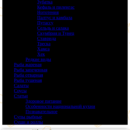
Зубатка
(3)
Кефаль и пиленгас
(6)
Нототения
(6)
Палтус и камбала
(5)
Путассу
(6)
Сельдь и салака
(38)
Скумбрия и Тунец
(27)
Ставрида
(6)
Треска
(18)
Хамса
(9)
Хек
(14)
Редкие виды
(24)
Рыба жареная
(43)
Рыба запеченная
(100)
Рыба отварная
(19)
Рыба тушеная
(37)
Салаты
(58)
Соусы
(14)
Статьи
(61)
Здоровое питание
(9)
Особенности национальной кухни
(19)
Познавательное
(25)
Супы рыбные
(37)
Суши и роллы
(14)