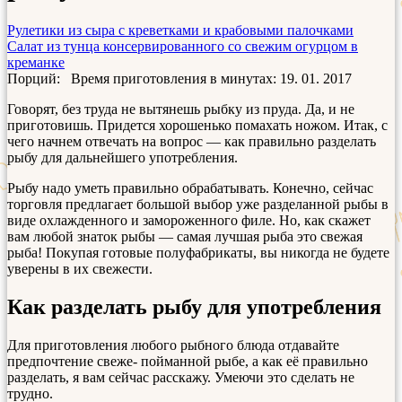
Рулетики из сыра с креветками и крабовыми палочками
Салат из тунца консервированного со свежим огурцом в
креманке
Порций:
Время приготовления в минутах:
19. 01. 2017
Говорят, без труда не вытянешь рыбку из пруда. Да, и не
приготовишь. Придется хорошенько помахать ножом. Итак, с
чего начнем отвечать на вопрос — как правильно разделать
рыбу для дальнейшего употребления.
Рыбу надо уметь правильно обрабатывать. Конечно, сейчас
торговля предлагает большой выбор уже разделанной рыбы в
виде охлажденного и замороженного филе. Но, как скажет
вам любой знаток рыбы — самая лучшая рыба это свежая
рыба! Покупая готовые полуфабрикаты, вы никогда не будете
уверены в их свежести.
Как разделать рыбу для употребления
Для приготовления любого рыбного блюда отдавайте
предпочтение свеже- пойманной рыбе, а как её правильно
разделать, я вам сейчас расскажу. Умеючи это сделать не
трудно.