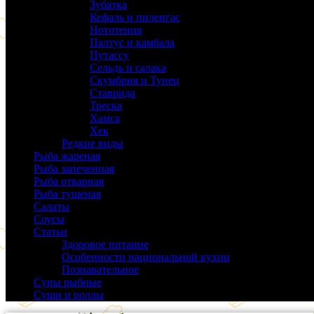
Зубатка
(3)
Кефаль и пиленгас
(6)
Нототения
(6)
Палтус и камбала
(5)
Путассу
(6)
Сельдь и салака
(38)
Скумбрия и Тунец
(27)
Ставрида
(6)
Треска
(18)
Хамса
(9)
Хек
(14)
Редкие виды
(24)
Рыба жареная
(43)
Рыба запеченная
(100)
Рыба отварная
(19)
Рыба тушеная
(37)
Салаты
(58)
Соусы
(14)
Статьи
(61)
Здоровое питание
(9)
Особенности национальной кухни
(19)
Познавательное
(25)
Супы рыбные
(37)
Суши и роллы
(14)