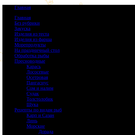
Главная
Главная
Без рубрики
(0)
Закуска
(64)
Изделия из теста
(40)
Изделия из фарша
(38)
Морепродукты
(50)
На праздничный стол
(38)
Обработка рыбы
(16)
Пресноводные
(140)
Карась
(9)
Лососевые
(42)
Осетровая
(22)
Пангасиус
(6)
Сом и налим
(9)
Судак
(18)
Толстолобик
(13)
Щука
(21)
Рецепты по видам рыб
(189)
Карп и Сазан
(19)
Линь
(3)
Морские
(143)
Дорада
(5)