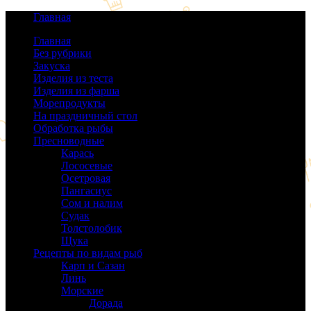
Главная
Главная
Без рубрики
(0)
Закуска
(64)
Изделия из теста
(40)
Изделия из фарша
(38)
Морепродукты
(50)
На праздничный стол
(38)
Обработка рыбы
(16)
Пресноводные
(140)
Карась
(9)
Лососевые
(42)
Осетровая
(22)
Пангасиус
(6)
Сом и налим
(9)
Судак
(18)
Толстолобик
(13)
Щука
(21)
Рецепты по видам рыб
(189)
Карп и Сазан
(19)
Линь
(3)
Морские
(143)
Дорада
(5)