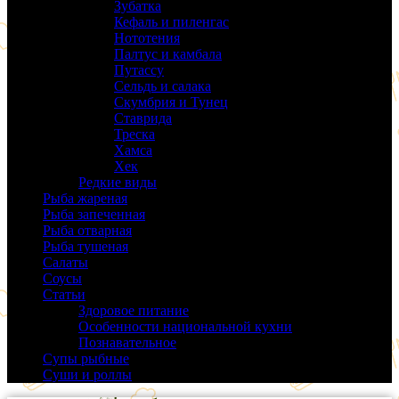
Зубатка
(3)
Кефаль и пиленгас
(6)
Нототения
(6)
Палтус и камбала
(5)
Путассу
(6)
Сельдь и салака
(38)
Скумбрия и Тунец
(27)
Ставрида
(6)
Треска
(18)
Хамса
(9)
Хек
(14)
Редкие виды
(24)
Рыба жареная
(43)
Рыба запеченная
(100)
Рыба отварная
(19)
Рыба тушеная
(37)
Салаты
(58)
Соусы
(14)
Статьи
(61)
Здоровое питание
(9)
Особенности национальной кухни
(19)
Познавательное
(25)
Супы рыбные
(37)
Суши и роллы
(14)