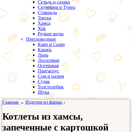
Сельдь и салака
Скумбрия и Тунец
Ставрида
Треска
Хамса
Хек
Редкие виды
Пресноводные
Карп и Сазан
Карась
Линь
Лососевые
Осетровая
Пангасиус
Сом и налим
Судак
Толстолобик
Щука
Главная
→
Изделия из фарша
↓
Котлеты из хамсы,
запеченные с картошкой