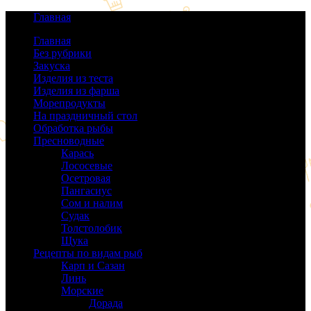
Главная
Главная
Без рубрики
(0)
Закуска
(64)
Изделия из теста
(40)
Изделия из фарша
(38)
Морепродукты
(50)
На праздничный стол
(38)
Обработка рыбы
(16)
Пресноводные
(140)
Карась
(9)
Лососевые
(42)
Осетровая
(22)
Пангасиус
(6)
Сом и налим
(9)
Судак
(18)
Толстолобик
(13)
Щука
(21)
Рецепты по видам рыб
(189)
Карп и Сазан
(19)
Линь
(3)
Морские
(143)
Дорада
(5)