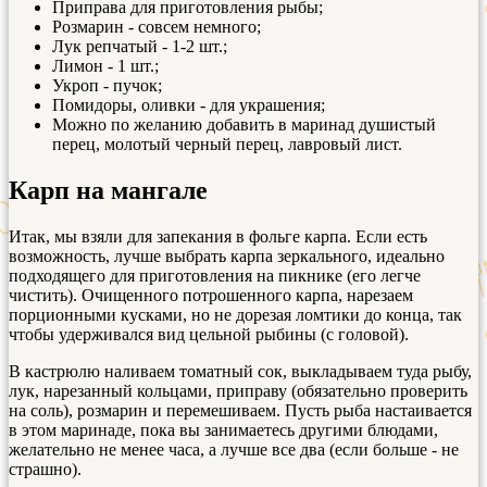
Приправа для приготовления рыбы;
Розмарин - совсем немного;
Лук репчатый - 1-2 шт.;
Лимон - 1 шт.;
Укроп - пучок;
Помидоры, оливки - для украшения;
Можно по желанию добавить в маринад душистый
перец, молотый черный перец, лавровый лист.
Карп на мангале
Итак, мы взяли для запекания в фольге карпа. Если есть
возможность, лучше выбрать карпа зеркального, идеально
подходящего для приготовления на пикнике (его легче
чистить). Очищенного потрошенного карпа, нарезаем
порционными кусками, но не дорезая ломтики до конца, так
чтобы удерживался вид цельной рыбины (с головой).
В кастрюлю наливаем томатный сок, выкладываем туда рыбу,
лук, нарезанный кольцами, приправу (обязательно проверить
на соль), розмарин и перемешиваем. Пусть рыба настаивается
в этом маринаде, пока вы занимаетесь другими блюдами,
желательно не менее часа, а лучше все два (если больше - не
страшно).