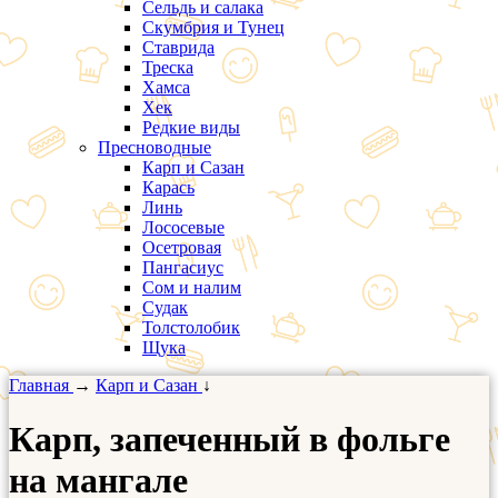
Сельдь и салака
Скумбрия и Тунец
Ставрида
Треска
Хамса
Хек
Редкие виды
Пресноводные
Карп и Сазан
Карась
Линь
Лососевые
Осетровая
Пангасиус
Сом и налим
Судак
Толстолобик
Щука
Главная
→
Карп и Сазан
↓
Карп, запеченный в фольге
на мангале