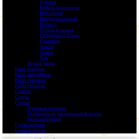
Зубатка
(3)
Кефаль и пиленгас
(6)
Нототения
(6)
Палтус и камбала
(5)
Путассу
(6)
Сельдь и салака
(38)
Скумбрия и Тунец
(27)
Ставрида
(6)
Треска
(18)
Хамса
(9)
Хек
(14)
Редкие виды
(24)
Рыба жареная
(43)
Рыба запеченная
(100)
Рыба отварная
(19)
Рыба тушеная
(37)
Салаты
(58)
Соусы
(14)
Статьи
(61)
Здоровое питание
(9)
Особенности национальной кухни
(19)
Познавательное
(25)
Супы рыбные
(37)
Суши и роллы
(14)