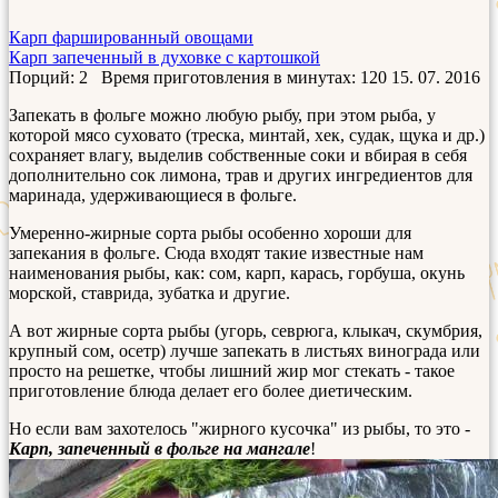
Карп фаршированный овощами
Карп запеченный в духовке с картошкой
Порций: 2
Время приготовления в минутах:
120
15. 07. 2016
Запекать в фольге можно любую рыбу, при этом рыба, у
которой мясо суховато (треска, минтай, хек, судак, щука и др.)
сохраняет влагу, выделив собственные соки и вбирая в себя
дополнительно сок лимона, трав и других ингредиентов для
маринада, удерживающиеся в фольге.
Умеренно-жирные сорта рыбы особенно хороши для
запекания в фольге. Сюда входят такие известные нам
наименования рыбы, как: сом, карп, карась, горбуша, окунь
морской, ставрида, зубатка и другие.
А вот жирные сорта рыбы (угорь, севрюга, клыкач, скумбрия,
крупный сом, осетр) лучше запекать в листьях винограда или
просто на решетке, чтобы лишний жир мог стекать - такое
приготовление блюда делает его более диетическим.
Но если вам захотелось "жирного кусочка" из рыбы, то это -
Карп, запеченный в фольге на мангале
!