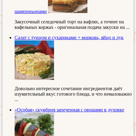
шампиньонами
Закусочный селедочный торт на вафлях, а точнее на
вафельных коржах - оригинальная подача закуски на ...
Салат с тунцом и сухариками + морковь, яйцо и лук
Довольно интересное сочетание ингредиентов даёт
изумительный вкус готового блюда, и что немаловажно
...
«Особая» скумбрия запеченная с овощами в духовке