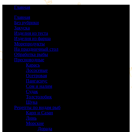
Главная
Главная
Без рубрики
(0)
Закуска
(64)
Изделия из теста
(40)
Изделия из фарша
(38)
Морепродукты
(50)
На праздничный стол
(38)
Обработка рыбы
(16)
Пресноводные
(140)
Карась
(9)
Лососевые
(42)
Осетровая
(22)
Пангасиус
(6)
Сом и налим
(9)
Судак
(18)
Толстолобик
(13)
Щука
(21)
Рецепты по видам рыб
(189)
Карп и Сазан
(19)
Линь
(3)
Морские
(143)
Дорада
(5)