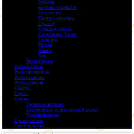
Зубатка
(3)
Кефаль и пиленгас
(6)
Нототения
(6)
Палтус и камбала
(5)
Путассу
(6)
Сельдь и салака
(38)
Скумбрия и Тунец
(27)
Ставрида
(6)
Треска
(18)
Хамса
(9)
Хек
(14)
Редкие виды
(24)
Рыба жареная
(43)
Рыба запеченная
(100)
Рыба отварная
(19)
Рыба тушеная
(37)
Салаты
(58)
Соусы
(14)
Статьи
(61)
Здоровое питание
(9)
Особенности национальной кухни
(19)
Познавательное
(25)
Супы рыбные
(37)
Суши и роллы
(14)