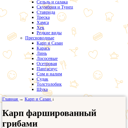
Сельдь и салака
Скумбрия и Тунец
Ставрида
Треска
Хамса
Хек
Редкие виды
Пресноводные
Карп и Сазан
Карась
Линь
Лососевые
Осетровая
Пангасиус
Сом и налим
Судак
Толстолобик
Щука
Главная
→
Карп и Сазан
↓
Карп фаршированный
грибами