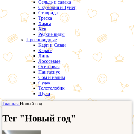
Сельдь и салака
Скумбрия и Тунец
Ставрида
Треска
Хамса
Хек
Редкие виды
Пресноводные
Карп и Сазан
Карась
Линь
Лососевые
Осетровая
Пангасиус
Сом и налим
Судак
Толстолобик
Щука
Главная
Новый год
Тег "Новый год"