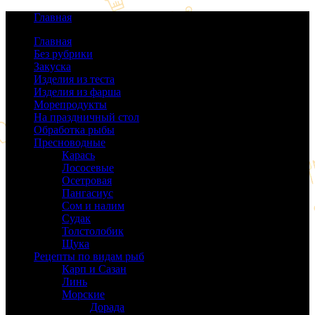
Главная
Главная
Без рубрики
(0)
Закуска
(64)
Изделия из теста
(40)
Изделия из фарша
(38)
Морепродукты
(50)
На праздничный стол
(38)
Обработка рыбы
(16)
Пресноводные
(140)
Карась
(9)
Лососевые
(42)
Осетровая
(22)
Пангасиус
(6)
Сом и налим
(9)
Судак
(18)
Толстолобик
(13)
Щука
(21)
Рецепты по видам рыб
(189)
Карп и Сазан
(19)
Линь
(3)
Морские
(143)
Дорада
(5)