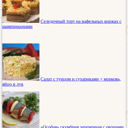
Селедочный торт на вафельных коржах с
шампиньонами
Салат с тунцом и сухариками + морковь,
яйцо и лук
«Особая» скумбрия запеченная с овощами