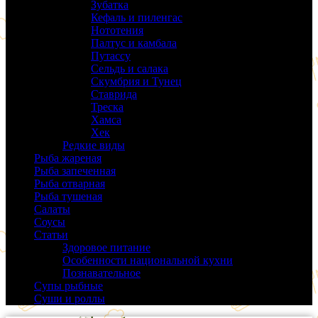
Зубатка
(3)
Кефаль и пиленгас
(6)
Нототения
(6)
Палтус и камбала
(5)
Путассу
(6)
Сельдь и салака
(38)
Скумбрия и Тунец
(27)
Ставрида
(6)
Треска
(18)
Хамса
(9)
Хек
(14)
Редкие виды
(24)
Рыба жареная
(43)
Рыба запеченная
(100)
Рыба отварная
(19)
Рыба тушеная
(37)
Салаты
(58)
Соусы
(14)
Статьи
(61)
Здоровое питание
(9)
Особенности национальной кухни
(19)
Познавательное
(25)
Супы рыбные
(37)
Суши и роллы
(14)