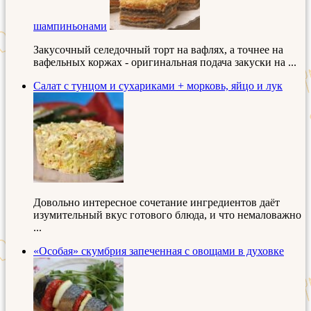
шампиньонами
Закусочный селедочный торт на вафлях, а точнее на
вафельных коржах - оригинальная подача закуски на ...
Салат с тунцом и сухариками + морковь, яйцо и лук
Довольно интересное сочетание ингредиентов даёт
изумительный вкус готового блюда, и что немаловажно
...
«Особая» скумбрия запеченная с овощами в духовке