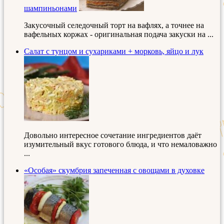
шампиньонами
Закусочный селедочный торт на вафлях, а точнее на
вафельных коржах - оригинальная подача закуски на ...
Салат с тунцом и сухариками + морковь, яйцо и лук
Довольно интересное сочетание ингредиентов даёт
изумительный вкус готового блюда, и что немаловажно
...
«Особая» скумбрия запеченная с овощами в духовке