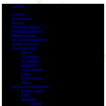
Главная
Главная
Без рубрики
(0)
Закуска
(64)
Изделия из теста
(40)
Изделия из фарша
(38)
Морепродукты
(50)
На праздничный стол
(38)
Обработка рыбы
(16)
Пресноводные
(140)
Карась
(9)
Лососевые
(42)
Осетровая
(22)
Пангасиус
(6)
Сом и налим
(9)
Судак
(18)
Толстолобик
(13)
Щука
(21)
Рецепты по видам рыб
(189)
Карп и Сазан
(19)
Линь
(3)
Морские
(143)
Дорада
(5)