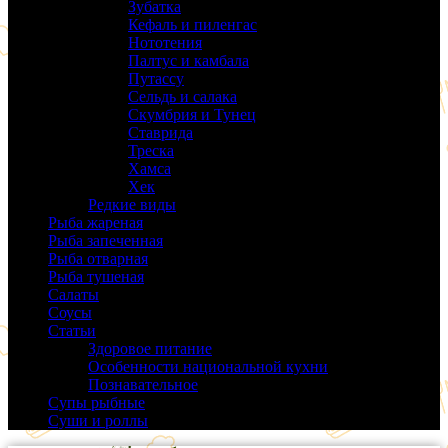
Зубатка
(3)
Кефаль и пиленгас
(6)
Нототения
(6)
Палтус и камбала
(5)
Путассу
(6)
Сельдь и салака
(38)
Скумбрия и Тунец
(27)
Ставрида
(6)
Треска
(18)
Хамса
(9)
Хек
(14)
Редкие виды
(24)
Рыба жареная
(43)
Рыба запеченная
(100)
Рыба отварная
(19)
Рыба тушеная
(37)
Салаты
(58)
Соусы
(14)
Статьи
(61)
Здоровое питание
(9)
Особенности национальной кухни
(19)
Познавательное
(25)
Супы рыбные
(37)
Суши и роллы
(14)