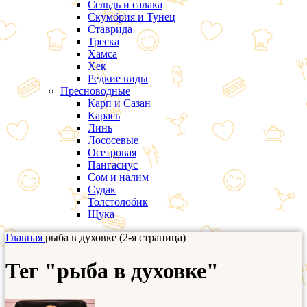
Сельдь и салака
Скумбрия и Тунец
Ставрида
Треска
Хамса
Хек
Редкие виды
Пресноводные
Карп и Сазан
Карась
Линь
Лососевые
Осетровая
Пангасиус
Сом и налим
Судак
Толстолобик
Щука
Главная
рыба в духовке (2-я страница)
Тег "рыба в духовке"