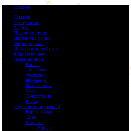
Главная
Главная
Без рубрики
(0)
Закуска
(64)
Изделия из теста
(40)
Изделия из фарша
(38)
Морепродукты
(50)
На праздничный стол
(38)
Обработка рыбы
(16)
Пресноводные
(140)
Карась
(9)
Лососевые
(42)
Осетровая
(22)
Пангасиус
(6)
Сом и налим
(9)
Судак
(18)
Толстолобик
(13)
Щука
(21)
Рецепты по видам рыб
(189)
Карп и Сазан
(19)
Линь
(3)
Морские
(143)
Дорада
(5)