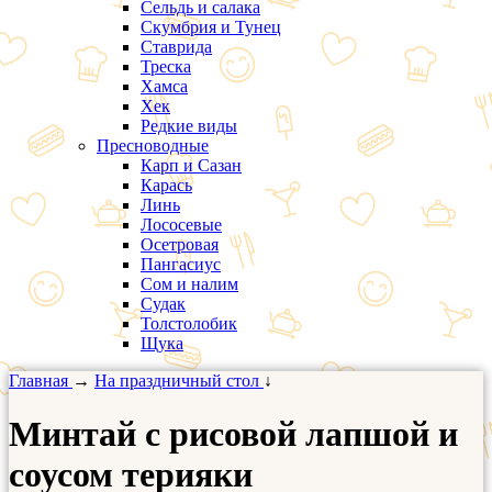
Сельдь и салака
Скумбрия и Тунец
Ставрида
Треска
Хамса
Хек
Редкие виды
Пресноводные
Карп и Сазан
Карась
Линь
Лососевые
Осетровая
Пангасиус
Сом и налим
Судак
Толстолобик
Щука
Главная
→
На праздничный стол
↓
Минтай с рисовой лапшой и
соусом терияки