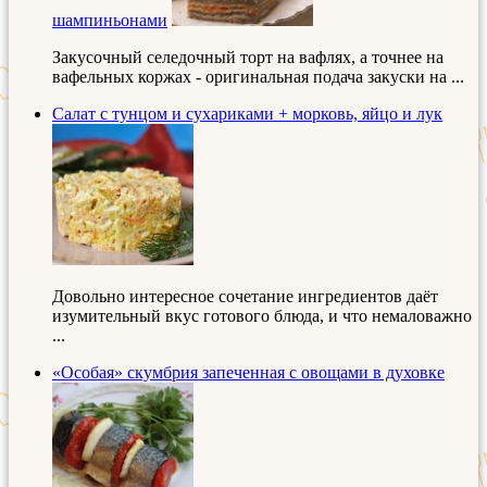
шампиньонами
Закусочный селедочный торт на вафлях, а точнее на
вафельных коржах - оригинальная подача закуски на ...
Салат с тунцом и сухариками + морковь, яйцо и лук
Довольно интересное сочетание ингредиентов даёт
изумительный вкус готового блюда, и что немаловажно
...
«Особая» скумбрия запеченная с овощами в духовке