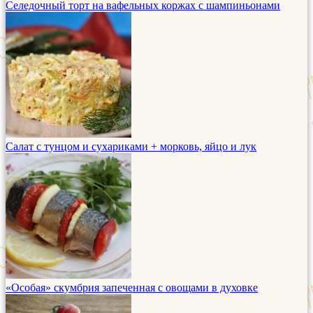
Селедочный торт на вафельных коржах с шампиньонами
Салат с тунцом и сухариками + морковь, яйцо и лук
«Особая» скумбрия запеченная с овощами в духовке